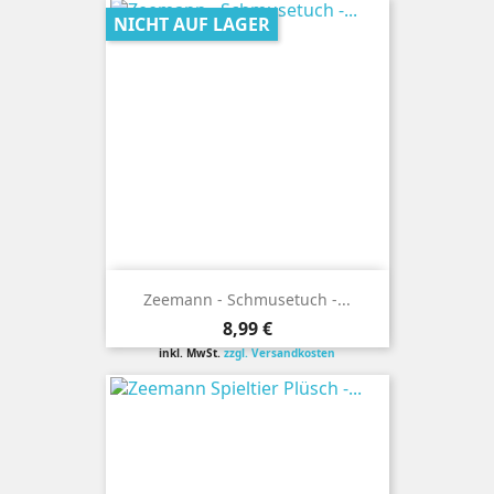
NICHT AUF LAGER
Zeemann - Schmusetuch -...
Preis
8,99 €
inkl. MwSt.
zzgl. Versandkosten