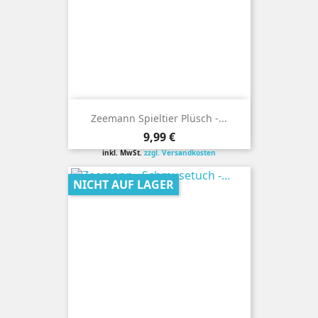
Zeemann Spieltier Plüsch -...
Preis
9,99 €
inkl. MwSt.
zzgl. Versandkosten
NICHT AUF LAGER