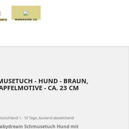
WARENKORB
(0)
KONTO
SCHMUSETÜCHER
SPIELUHREN
MUSETUCH - HUND - BRAUN,
APFELMOTIVE - CA. 23 CM
eutschland 1 - 10 Tage, Ausland abweichend
abydream Schmusetuch Hund mit