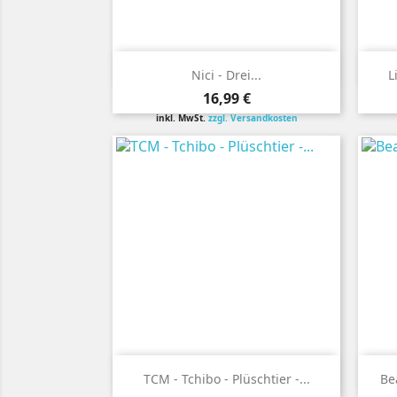

Vorschau
Nici - Drei...
L
Preis
16,99 €
inkl. MwSt.
zzgl. Versandkosten

Vorschau
TCM - Tchibo - Plüschtier -...
Be