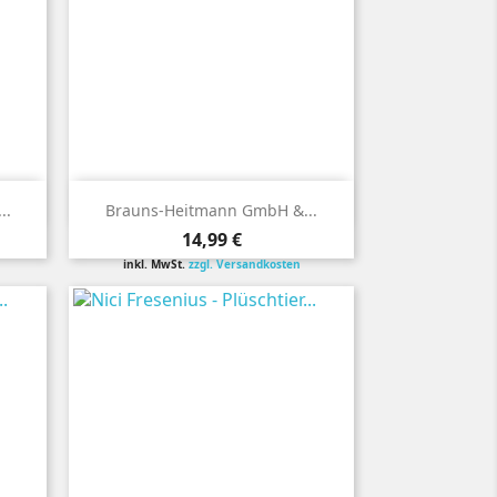

Vorschau
..
Brauns-Heitmann GmbH &...
Preis
14,99 €
inkl. MwSt.
zzgl. Versandkosten