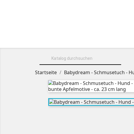
HOME
ÜBER UNS
KUSCHELT

Startseite
Babydream - Schmusetuch - Hund