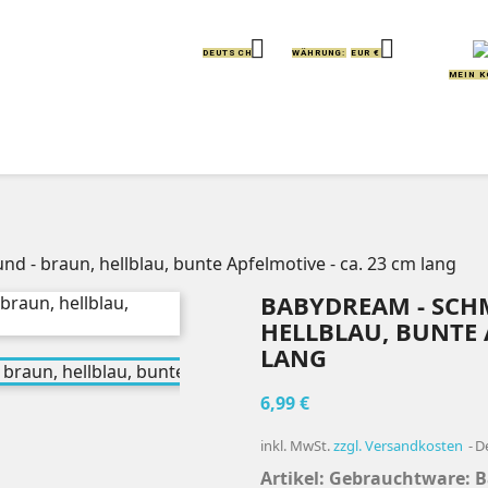


DEUTSCH
WÄHRUNG:
EUR €
MEIN 
IERE
KISSEN
GREIFLINGE
HANDPUPPEN
 - braun, hellblau, bunte Apfelmotive - ca. 23 cm lang
BABYDREAM - SCH
HELLBLAU, BUNTE 
LANG
6,99 €
inkl. MwSt.
zzgl. Versandkosten
D
Artikel: Gebrauchtware:
B