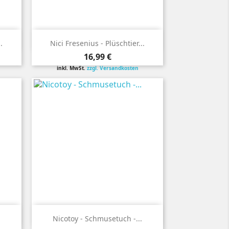

Vorschau
.
Nici Fresenius - Plüschtier...
Preis
16,99 €
inkl. MwSt.
zzgl. Versandkosten

Vorschau
Nicotoy - Schmusetuch -...