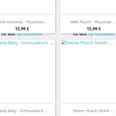


Vorschau
Vorschau
ittle Rommies - Plüschtier...
WWF Plüsch - Plüschtier -..
Preis
Preis
15,99 €
15,99 €
inkl. MwSt.
zzgl. Versandkosten
inkl. MwSt.
zzgl. Versandkosten


Vorschau
Vorschau
auty Baby - Schmusetuch -...
Steiner Plüsch GmbH -...