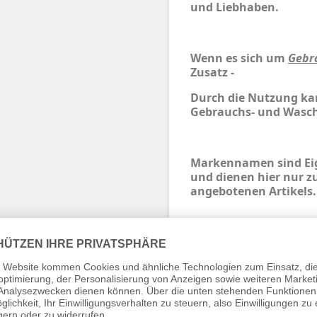
und Liebhaben.
Wenn es sich um
Gebr
Zusatz -
Durch die Nutzung ka
Gebrauchs- und Wasch
Markennamen sind Eig
und dienen hier nur z
angebotenen Artikels.
Verpackung ist kein S
vorhanden entfernen.
Aufsicht von Erwachse
bitte vor dem Spielen
Verletzungsgefahr bes