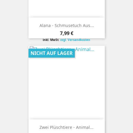
Alana - Schmusetuch Aus...
Preis
7,99 €
inkl. MwSt.
zzgl. Versandkosten
NICHT AUF LAGER
Zwei Plüschtiere - Animal...