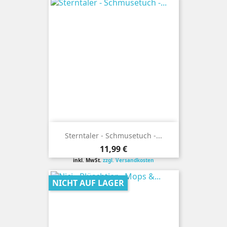
Sterntaler - Schmusetuch -...
Preis
11,99 €
inkl. MwSt.
zzgl. Versandkosten
NICHT AUF LAGER