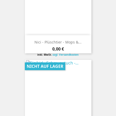
Nici - Plüschtier - Mops &...
Preis
0,00 €
inkl. MwSt.
zzgl. Versandkosten
NICHT AUF LAGER