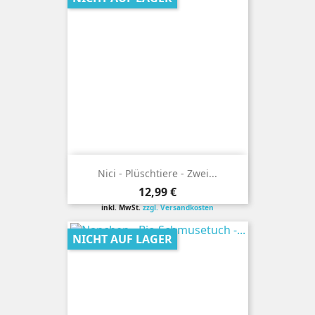
Nici - Plüschtiere - Zwei...
Preis
12,99 €
inkl. MwSt.
zzgl. Versandkosten
NICHT AUF LAGER