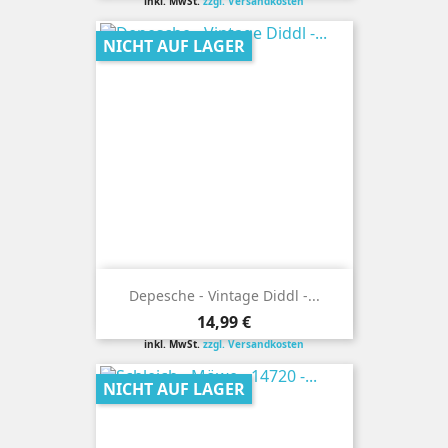
inkl. MwSt.
zzgl. Versandkosten
NICHT AUF LAGER
Depesche - Vintage Diddl -...
Preis
14,99 €
inkl. MwSt.
zzgl. Versandkosten
NICHT AUF LAGER