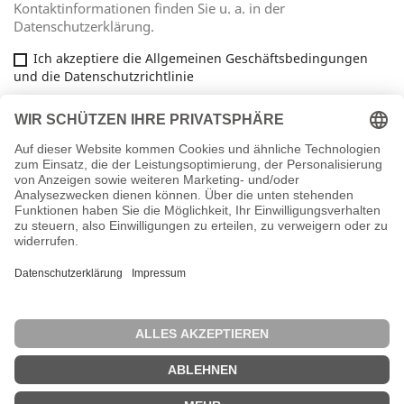
Kontaktinformationen finden Sie u. a. in der
Datenschutzerklärung.
Ich akzeptiere die Allgemeinen Geschäftsbedingungen
und die Datenschutzrichtlinie
Facebook
ARTIKEL

INFORMATIONEN

IHR KONTO

SHOP-EINSTELLUNGEN
keyboard_arrow_down
Vertrag widerrufen