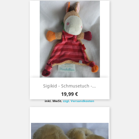
Sigikid - Schmusetuch -...
Preis
19,99 €
inkl. MwSt.
zzgl. Versandkosten