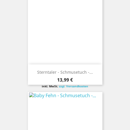
Sterntaler - Schmusetuch -...
Preis
13,99 €
inkl. MwSt.
zzgl. Versandkosten