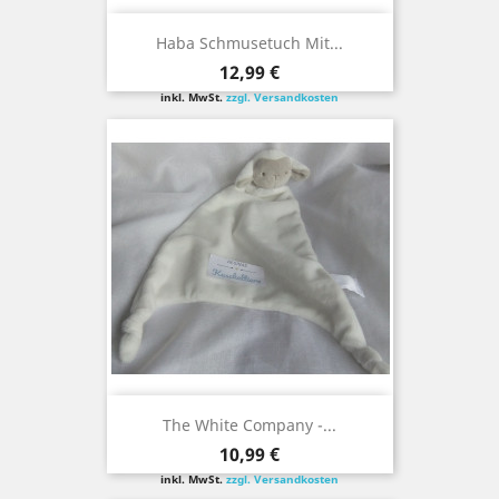
Haba Schmusetuch Mit...
Preis
12,99 €
inkl. MwSt.
zzgl. Versandkosten
The White Company -...
Preis
10,99 €
inkl. MwSt.
zzgl. Versandkosten