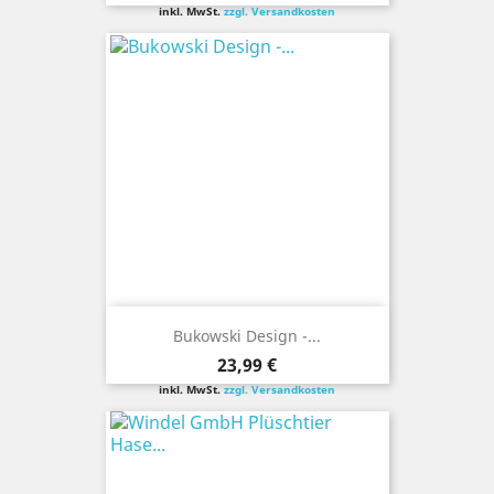
inkl. MwSt.
zzgl. Versandkosten
Bukowski Design -...
Preis
23,99 €
inkl. MwSt.
zzgl. Versandkosten