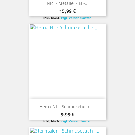
Nici - Metallei - Ei -...
Preis
15,99 €
inkl. MwSt.
zzgl. Versandkosten
Hema NL - Schmusetuch -...
Preis
9,99 €
inkl. MwSt.
zzgl. Versandkosten