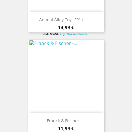
Animal Alley Toys 'R' Us -...
Preis
14,99 €
inkl. MwSt.
zzgl. Versandkosten
Franck & Fischer -...
Preis
11,99 €