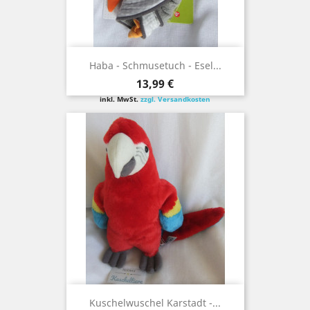
Haba - Schmusetuch - Esel...
Preis
13,99 €
inkl. MwSt.
zzgl. Versandkosten
Kuschelwuschel Karstadt -...