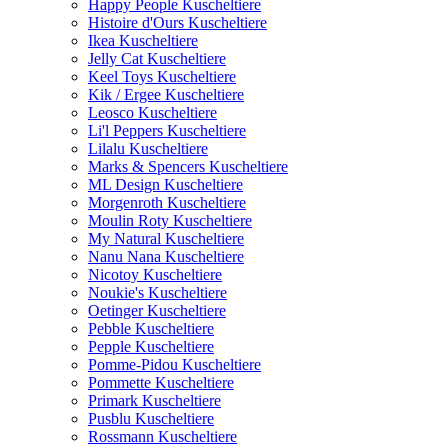
Happy People Kuscheltiere
Histoire d'Ours Kuscheltiere
Ikea Kuscheltiere
Jelly Cat Kuscheltiere
Keel Toys Kuscheltiere
Kik / Ergee Kuscheltiere
Leosco Kuscheltiere
Li'l Peppers Kuscheltiere
Lilalu Kuscheltiere
Marks & Spencers Kuscheltiere
ML Design Kuscheltiere
Morgenroth Kuscheltiere
Moulin Roty Kuscheltiere
My Natural Kuscheltiere
Nanu Nana Kuscheltiere
Nicotoy Kuscheltiere
Noukie's Kuscheltiere
Oetinger Kuscheltiere
Pebble Kuscheltiere
Pepple Kuscheltiere
Pomme-Pidou Kuscheltiere
Pommette Kuscheltiere
Primark Kuscheltiere
Pusblu Kuscheltiere
Rossmann Kuscheltiere