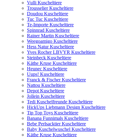
Vulli Kuscheltiere
Trousselier Kuscheltiere
Doudou Kuscheltiere
Tuc Tuc Kuscheltiere
Te-Importe Kuscheltiere
Spinnrad Kuscheltiere
Rainer Martin Kuscheltiere
Weegoamigo Kuscheltiere
Hess Natur Kuscheltiere
Yves Rocher LBVYR Kuscheltiere
Steinbeck Kuscheltiere
Käthe Kruse Kuscheltiere
Heunec Kuscheltiere
Uups! Kuscheltiere
Franck & Fischer Kuscheltiere
Nattou Kuscheltiere
Depot Kuscheltiere
Jollein Kuscheltiere
Tedi Kuschelfreunde Kuscheltiere
HickUps Liebmann Design Kuscheltiere
Tip Top Toys Kuscheltiere
Banana Funnimals Kuscheltiere
Bebe Perlsacktier Kuscheltiere
Baby Kuschelwuschel Kuscheltiere
Käthe Kruse Kuscheltiere