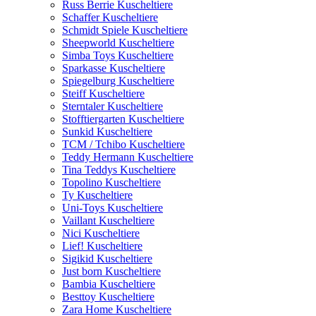
Russ Berrie Kuscheltiere
Schaffer Kuscheltiere
Schmidt Spiele Kuscheltiere
Sheepworld Kuscheltiere
Simba Toys Kuscheltiere
Sparkasse Kuscheltiere
Spiegelburg Kuscheltiere
Steiff Kuscheltiere
Sterntaler Kuscheltiere
Stofftiergarten Kuscheltiere
Sunkid Kuscheltiere
TCM / Tchibo Kuscheltiere
Teddy Hermann Kuscheltiere
Tina Teddys Kuscheltiere
Topolino Kuscheltiere
Ty Kuscheltiere
Uni-Toys Kuscheltiere
Vaillant Kuscheltiere
Nici Kuscheltiere
Lief! Kuscheltiere
Sigikid Kuscheltiere
Just born Kuscheltiere
Bambia Kuscheltiere
Besttoy Kuscheltiere
Zara Home Kuscheltiere