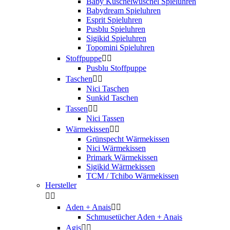
Baby Kuschelwuschel Spieluhren
Babydream Spieluhren
Esprit Spieluhren
Pusblu Spieluhren
Sigikid Spieluhren
Topomini Spieluhren
Stoffpuppe


Pusblu Stoffpuppe
Taschen


Nici Taschen
Sunkid Taschen
Tassen


Nici Tassen
Wärmekissen


Grünspecht Wärmekissen
Nici Wärmekissen
Primark Wärmekissen
Sigikid Wärmekissen
TCM / Tchibo Wärmekissen
Hersteller


Aden + Anais


Schmusetücher Aden + Anais
Agis

