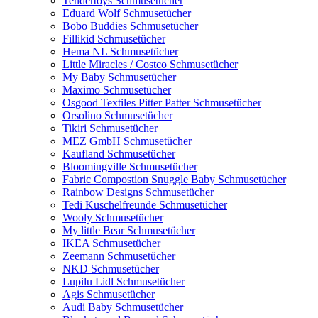
Tendertoys Schmusetücher
Eduard Wolf Schmusetücher
Bobo Buddies Schmusetücher
Fillikid Schmusetücher
Hema NL Schmusetücher
Little Miracles / Costco Schmusetücher
My Baby Schmusetücher
Maximo Schmusetücher
Osgood Textiles Pitter Patter Schmusetücher
Orsolino Schmusetücher
Tikiri Schmusetücher
MEZ GmbH Schmusetücher
Kaufland Schmusetücher
Bloomingville Schmusetücher
Fabric Compostion Snuggle Baby Schmusetücher
Rainbow Designs Schmusetücher
Tedi Kuschelfreunde Schmusetücher
Wooly Schmusetücher
My little Bear Schmusetücher
IKEA Schmusetücher
Zeemann Schmusetücher
NKD Schmusetücher
Lupilu Lidl Schmusetücher
Agis Schmusetücher
Audi Baby Schmusetücher