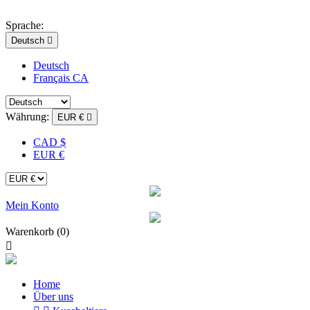
Sprache:
Deutsch

Deutsch
Français CA
Währung:
EUR €

CAD $
EUR €
Mein Konto
Warenkorb
(0)

Home
Über uns