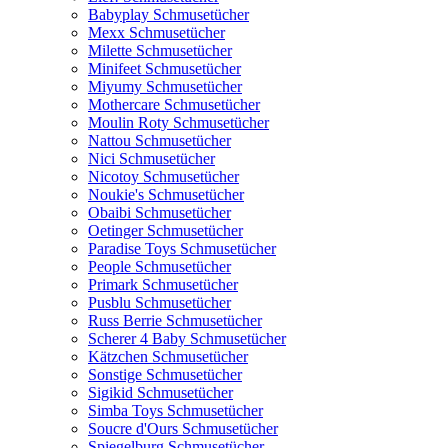
Babyplay Schmusetücher
Mexx Schmusetücher
Milette Schmusetücher
Minifeet Schmusetücher
Miyumy Schmusetücher
Mothercare Schmusetücher
Moulin Roty Schmusetücher
Nattou Schmusetücher
Nici Schmusetücher
Nicotoy Schmusetücher
Noukie's Schmusetücher
Obaibi Schmusetücher
Oetinger Schmusetücher
Paradise Toys Schmusetücher
People Schmusetücher
Primark Schmusetücher
Pusblu Schmusetücher
Russ Berrie Schmusetücher
Scherer 4 Baby Schmusetücher
Kätzchen Schmusetücher
Sonstige Schmusetücher
Sigikid Schmusetücher
Simba Toys Schmusetücher
Soucre d'Ours Schmusetücher
Spiegelburg Schmusetücher