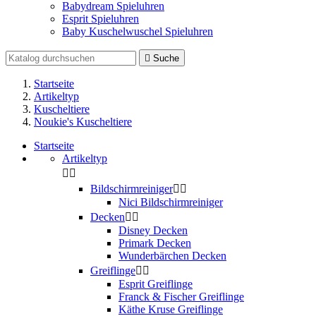
Babydream Spieluhren
Esprit Spieluhren
Baby Kuschelwuschel Spieluhren

Suche
Startseite
Artikeltyp
Kuscheltiere
Noukie's Kuscheltiere
Startseite
Artikeltyp


Bildschirmreiniger


Nici Bildschirmreiniger
Decken


Disney Decken
Primark Decken
Wunderbärchen Decken
Greiflinge


Esprit Greiflinge
Franck & Fischer Greiflinge
Käthe Kruse Greiflinge