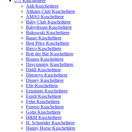


Kuscheltiere
Aldi Kuscheltiere
Althans Club Kuscheltiere
AM/63 Kuscheltiere
Baby Club Kuscheltiere
Babydream Kuscheltiere
Bukowski Kuscheltiere
Bauer Kuscheltiere
Best Price Kuscheltiere
Bieco Kuscheltiere
Bob der Bär Kuscheltiere
Brauns Kuscheltiere
Dayconomy Kuscheltiere
Diddl Kuscheltiere
Dinotoys Kuscheltiere
Disney Kuscheltiere
Efie Kuscheltiere
Ernstings Kuscheltiere
Esprit Kuscheltiere
Fehn Kuscheltiere
Ferrero Kuscheltiere
Gotta Kuscheltiere
H&M Kuscheltiere
H. Schneider Kuscheltiere
Happy Horse Kuscheltiere