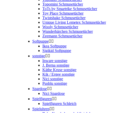
Topomini Schmusetücher
ToTs by Smartrike Schmusetücher
Toy Place Schmusetücher
Twistshake Schmusetücher
Unique Living Lemetex Schmusetücher
Wooly Schmusetücher
Wunderbärchen Schmusetücher
Zeemann Schmusetücher
Softpuppe


Ikea Softpuppe
Sigikid Softpuppe
sonstige


Inware sonstige
J. Berna sonstige
Käthe Kruse sonstige
Kik / Ergee sonstige
Nici sonstige
Pusblu sonstige
Spardose


Nici Spardose
Spielfiguren


Spielfiguren Schleich
Spieluhren

