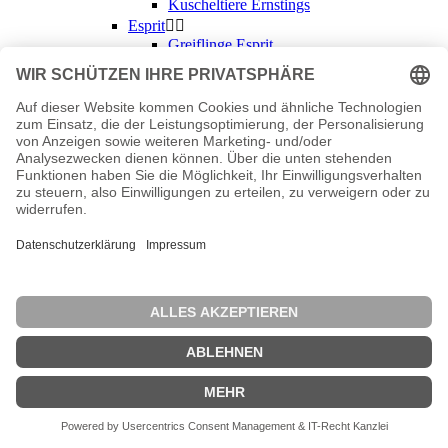
Kuscheltiere Ernstings
Esprit


Greiflinge Esprit
Kuscheltiere Esprit
Schmusetücher Esprit
Spieluhren Esprit
Fabric Compostion Snuggle Baby


Schmusetücher Fabric Compostion
Snuggle Baby
Fashy Little Stars


Schmusetücher Fashy Little Stars
Fehn


Kuscheltiere Fehn
Schmusetücher Fehn
Ferrero


Kuscheltiere Ferrero
Fibero


Schmusetücher Fibero
Fillikid


Schmusetücher Fillikid
First Steps


Schmusetücher First Steps
Fl b.v.

