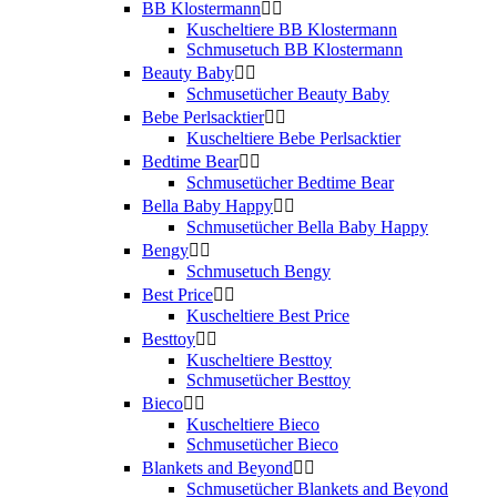
BB Klostermann


Kuscheltiere BB Klostermann
Schmusetuch BB Klostermann
Beauty Baby


Schmusetücher Beauty Baby
Bebe Perlsacktier


Kuscheltiere Bebe Perlsacktier
Bedtime Bear


Schmusetücher Bedtime Bear
Bella Baby Happy


Schmusetücher Bella Baby Happy
Bengy


Schmusetuch Bengy
Best Price


Kuscheltiere Best Price
Besttoy


Kuscheltiere Besttoy
Schmusetücher Besttoy
Bieco


Kuscheltiere Bieco
Schmusetücher Bieco
Blankets and Beyond


Schmusetücher Blankets and Beyond