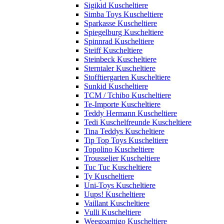
Sigikid Kuscheltiere
Simba Toys Kuscheltiere
Sparkasse Kuscheltiere
Spiegelburg Kuscheltiere
Spinnrad Kuscheltiere
Steiff Kuscheltiere
Steinbeck Kuscheltiere
Sterntaler Kuscheltiere
Stofftiergarten Kuscheltiere
Sunkid Kuscheltiere
TCM / Tchibo Kuscheltiere
Te-Importe Kuscheltiere
Teddy Hermann Kuscheltiere
Tedi Kuschelfreunde Kuscheltiere
Tina Teddys Kuscheltiere
Tip Top Toys Kuscheltiere
Topolino Kuscheltiere
Trousselier Kuscheltiere
Tuc Tuc Kuscheltiere
Ty Kuscheltiere
Uni-Toys Kuscheltiere
Uups! Kuscheltiere
Vaillant Kuscheltiere
Vulli Kuscheltiere
Weegoamigo Kuscheltiere