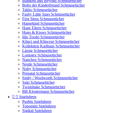
Blankets and Beyond Schmusetücher
Bobo der Kinderfreund Schmusetücher
Takko Schmusetücher
Fashy Little Stars Schmusetücher
First Steps Schmusetücher
Hansekind Schmusetücher
Hape Eltern Schmusetücher
Hugs & Kisses Schmusetücher
Idis Toodo Schmusetücher
Klinci und Klinceze Schmusetücher
Kollektion Karthaus Schmusetücher
Lässig Schmusetücher
Lomotex Schmusetücher
Nanchen Schmusetücher
Nestle Schmusetücher
Nuby Schmusetücher
Prenatal Schmusetücher
Smily / Woolworth Schmusetücher
Suki Schmusetücher
Twistshake Schmusetücher
BB Klostermann Schmusetücher


Spieluhren
Pusblu Spieluhren
Topomini Spieluhren
Sigikid Spieluhren