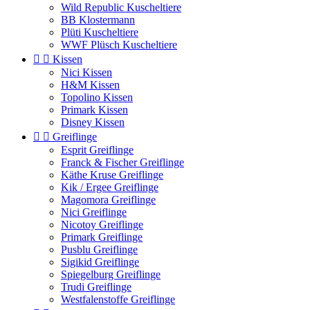
Wild Republic Kuscheltiere
BB Klostermann
Plüti Kuscheltiere
WWF Plüsch Kuscheltiere


Kissen
Nici Kissen
H&M Kissen
Topolino Kissen
Primark Kissen
Disney Kissen


Greiflinge
Esprit Greiflinge
Franck & Fischer Greiflinge
Käthe Kruse Greiflinge
Kik / Ergee Greiflinge
Magomora Greiflinge
Nici Greiflinge
Nicotoy Greiflinge
Primark Greiflinge
Pusblu Greiflinge
Sigikid Greiflinge
Spiegelburg Greiflinge
Trudi Greiflinge
Westfalenstoffe Greiflinge