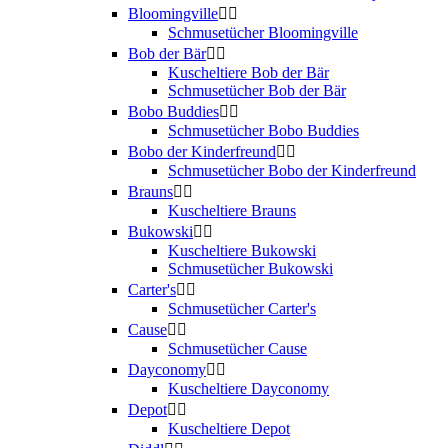
Bloomingville


Schmusetücher Bloomingville
Bob der Bär


Kuscheltiere Bob der Bär
Schmusetücher Bob der Bär
Bobo Buddies


Schmusetücher Bobo Buddies
Bobo der Kinderfreund


Schmusetücher Bobo der Kinderfreund
Brauns


Kuscheltiere Brauns
Bukowski


Kuscheltiere Bukowski
Schmusetücher Bukowski
Carter's


Schmusetücher Carter's
Cause


Schmusetücher Cause
Dayconomy


Kuscheltiere Dayconomy
Depot


Kuscheltiere Depot