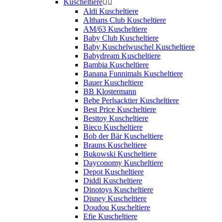
Kuscheltiere


Aldi Kuscheltiere
Althans Club Kuscheltiere
AM/63 Kuscheltiere
Baby Club Kuscheltiere
Baby Kuschelwuschel Kuscheltiere
Babydream Kuscheltiere
Bambia Kuscheltiere
Banana Funnimals Kuscheltiere
Bauer Kuscheltiere
BB Klostermann
Bebe Perlsacktier Kuscheltiere
Best Price Kuscheltiere
Besttoy Kuscheltiere
Bieco Kuscheltiere
Bob der Bär Kuscheltiere
Brauns Kuscheltiere
Bukowski Kuscheltiere
Dayconomy Kuscheltiere
Depot Kuscheltiere
Diddl Kuscheltiere
Dinotoys Kuscheltiere
Disney Kuscheltiere
Doudou Kuscheltiere
Efie Kuscheltiere