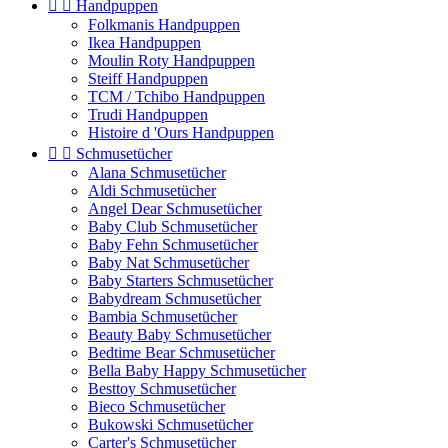


Handpuppen
Folkmanis Handpuppen
Ikea Handpuppen
Moulin Roty Handpuppen
Steiff Handpuppen
TCM / Tchibo Handpuppen
Trudi Handpuppen
Histoire d 'Ours Handpuppen


Schmusetücher
Alana Schmusetücher
Aldi Schmusetücher
Angel Dear Schmusetücher
Baby Club Schmusetücher
Baby Fehn Schmusetücher
Baby Nat Schmusetücher
Baby Starters Schmusetücher
Babydream Schmusetücher
Bambia Schmusetücher
Beauty Baby Schmusetücher
Bedtime Bear Schmusetücher
Bella Baby Happy Schmusetücher
Besttoy Schmusetücher
Bieco Schmusetücher
Bukowski Schmusetücher
Carter's Schmusetücher