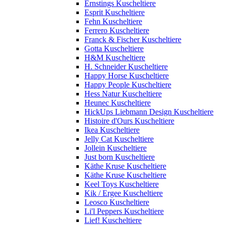
Ernstings Kuscheltiere
Esprit Kuscheltiere
Fehn Kuscheltiere
Ferrero Kuscheltiere
Franck & Fischer Kuscheltiere
Gotta Kuscheltiere
H&M Kuscheltiere
H. Schneider Kuscheltiere
Happy Horse Kuscheltiere
Happy People Kuscheltiere
Hess Natur Kuscheltiere
Heunec Kuscheltiere
HickUps Liebmann Design Kuscheltiere
Histoire d'Ours Kuscheltiere
Ikea Kuscheltiere
Jelly Cat Kuscheltiere
Jollein Kuscheltiere
Just born Kuscheltiere
Käthe Kruse Kuscheltiere
Käthe Kruse Kuscheltiere
Keel Toys Kuscheltiere
Kik / Ergee Kuscheltiere
Leosco Kuscheltiere
Li'l Peppers Kuscheltiere
Lief! Kuscheltiere