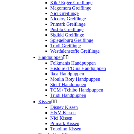
Kik / Ergee Greiflinge
Magomora Greiflinge
Nici Greiflinge
Nicotoy Greiflinge
Primark Greiflinge
Pusblu Greiflinge
Sigikid Greiflinge
Spiegelburg Greiflinge
Trudi Greiflinge
Westfalenstoffe Greiflinge
Handpuppen


Folkmanis Handpuppen
Histoire d 'Ours Handpuppen
Ikea Handpuppen
Moulin Roty Handpuppen
Steiff Handpuppen
TCM / Tchibo Handpuppen
Trudi Handpuppen
Kissen


Disney Kissen
H&M Kissen
Nici Kissen
Primark Kissen
Topolino Kissen