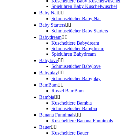
Kuscheltiere Baby Kuschelwuschel
Spieluhren Baby Kuschelwuschel
Baby Nat


Schmusetücher Baby Nat
Baby Starters


Schmusetücher Baby Starters
Babydream


Kuscheltiere Babydream
Schmusetücher Babydream
Spieluhren Babydream
Babylove


Schmusetücher Babylove
Babyplay


Schmusetücher Babyplay
BamBam


Rassel BamBam
Bambia


Kuscheltiere Bambia
Schmusetücher Bambia
Banana Funnimals


Kuscheltiere Banana Funnimals
Bauer


Kuscheltiere Bauer