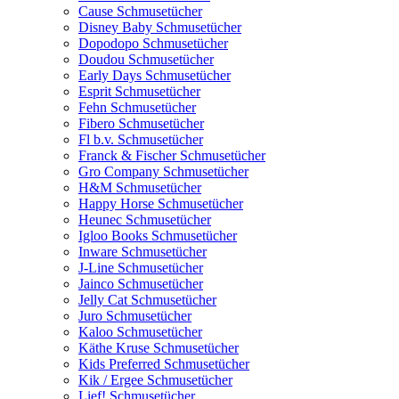
Cause Schmusetücher
Disney Baby Schmusetücher
Dopodopo Schmusetücher
Doudou Schmusetücher
Early Days Schmusetücher
Esprit Schmusetücher
Fehn Schmusetücher
Fibero Schmusetücher
Fl b.v. Schmusetücher
Franck & Fischer Schmusetücher
Gro Company Schmusetücher
H&M Schmusetücher
Happy Horse Schmusetücher
Heunec Schmusetücher
Igloo Books Schmusetücher
Inware Schmusetücher
J-Line Schmusetücher
Jainco Schmusetücher
Jelly Cat Schmusetücher
Juro Schmusetücher
Kaloo Schmusetücher
Käthe Kruse Schmusetücher
Kids Preferred Schmusetücher
Kik / Ergee Schmusetücher
Lief! Schmusetücher