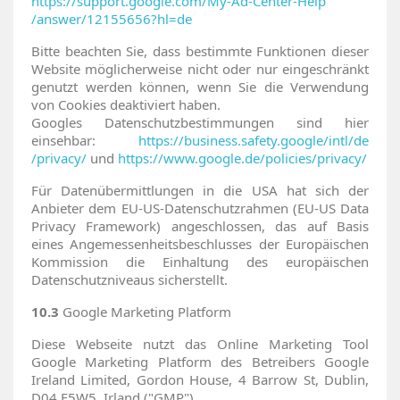
https://support.google.com
/My-Ad-Center-Help
/answer
/12155656
?hl=de
Bitte beachten Sie, dass bestimmte Funktionen dieser
Website möglicherweise nicht oder nur eingeschränkt
genutzt werden können, wenn Sie die Verwendung
von Cookies deaktiviert haben.
Googles Datenschutzbestimmungen sind hier
einsehbar:
https://business.safety.google
/intl
/de
/privacy
/
und
https://www.google.de
/policies
/privacy
/
Für Datenübermittlungen in die USA hat sich der
Anbieter dem EU-US-Datenschutzrahmen (EU-US Data
Privacy Framework) angeschlossen, das auf Basis
eines Angemessenheitsbeschlusses der Europäischen
Kommission die Einhaltung des europäischen
Datenschutzniveaus sicherstellt.
10.3
Google Marketing Platform
Diese Webseite nutzt das Online Marketing Tool
Google Marketing Platform des Betreibers Google
Ireland Limited, Gordon House, 4 Barrow St, Dublin,
D04 E5W5, Irland ("GMP").