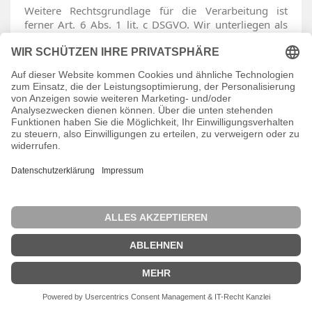
Weitere Rechtsgrundlage für die Verarbeitung ist
ferner Art. 6 Abs. 1 lit. c DSGVO. Wir unterliegen als
Verantwortliche der rechtlichen Verpflichtung, den
Einsatz technisch nicht notwendiger Cookies von der
jeweiligen Nutzereinwilligung abhängig zu machen.
Soweit erforderlich, haben wir mit dem Anbieter einen
Auftragsverarbeitungsvertrag geschlossen, der den
Schutz der Daten unserer Seitenbesucher sicherstellt
und eine unberechtigte Weitergabe an Dritte
untersagt.
Weitere Informationen zum Betreiber und den
Einstellungsmöglichkeiten des Cookie-Consent-Tools
finden Sie direkt in der entsprechenden
Benutzeroberfläche auf unserer Website.
12) Rechte des Betroffenen
12.1
Das geltende Datenschutzrecht gewährt Ihnen
gegenüber dem Verantwortlichen hinsichtlich der
Verarbeitung Ihrer personenbezogenen Daten die
nachstehenden Betroffenenrechte (Auskunfts- und