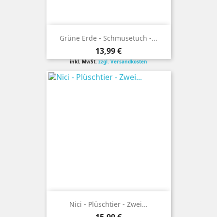
Grüne Erde - Schmusetuch -...
Preis
13,99 €
inkl. MwSt.
zzgl. Versandkosten
Nici - Plüschtier - Zwei...
Preis