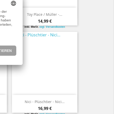

Vorschau
Toy Place / Müller -...
Preis
14,99 €
inkl. MwSt.
zzgl. Versandkosten

Vorschau
Nici - Plüschtier - Nici...
Preis
16,99 €