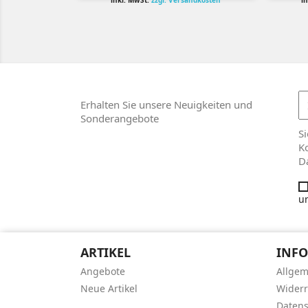
inkl. MwSt.
zzgl. Versandkosten
i
Erhalten Sie unsere Neuigkeiten und
Sonderangebote
Si
Ko
D
un
ARTIKEL
INF
Angebote
Allge
Neue Artikel
Widerr
Datens