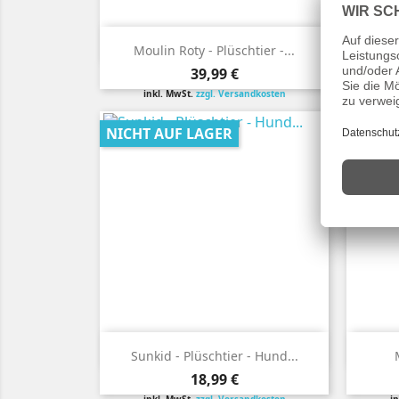

Vorschau
Moulin Roty - Plüschtier -...
Disn
Preis
39,99 €
inkl. MwSt.
zzgl. Versandkosten
i
NICHT AUF LAGER

Vorschau
Sunkid - Plüschtier - Hund...
Preis
18,99 €