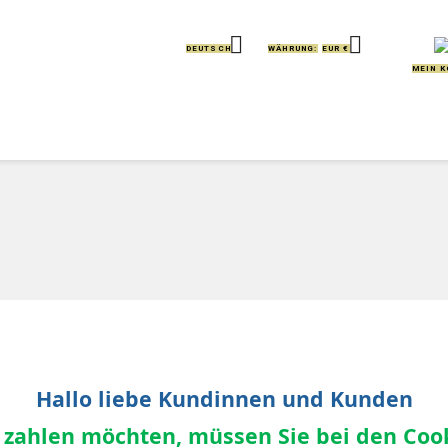


DEUTSCH
WÄHRUNG:
EUR €
MEIN 
IERE
KISSEN
GREIFLINGE
HANDPUPPEN
Hallo liebe Kundinnen und Kunden
 zahlen möchten, müssen Sie bei den Cook