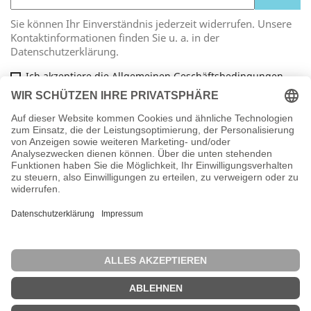
Sie können Ihr Einverständnis jederzeit widerrufen. Unsere
Kontaktinformationen finden Sie u. a. in der
Datenschutzerklärung.
Ich akzeptiere die Allgemeinen Geschäftsbedingungen
und die Datenschutzrichtlinie
Facebook
ARTIKEL

INFORMATIONEN

IHR KONTO

SHOP-EINSTELLUNGEN
keyboard_arrow_down