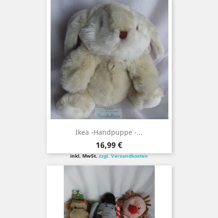
Ikea -Handpuppe -...
Preis
16,99 €
inkl. MwSt.
zzgl. Versandkosten