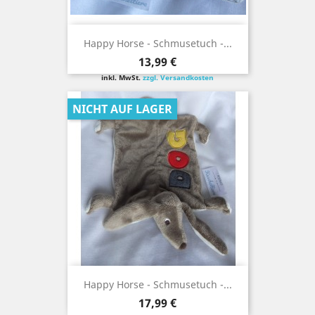
Happy Horse - Schmusetuch -...
Preis
13,99 €
inkl. MwSt.
zzgl. Versandkosten
NICHT AUF LAGER
Happy Horse - Schmusetuch -...
Preis
17,99 €