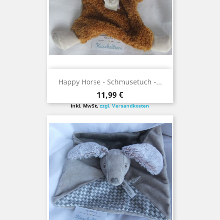
Happy Horse - Schmusetuch -...
Preis
11,99 €
inkl. MwSt.
zzgl. Versandkosten