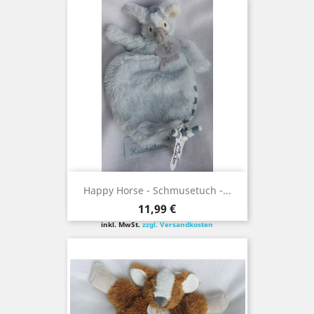
Happy Horse - Schmusetuch -...
Preis
11,99 €
inkl. MwSt.
zzgl. Versandkosten