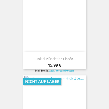
Sunkid Plüschtier Eisbär...
Preis
15,99 €
inkl. MwSt.
zzgl. Versandkosten
NICHT AUF LAGER