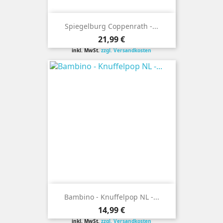
Spiegelburg Coppenrath -...
Preis
21,99 €
inkl. MwSt.
zzgl. Versandkosten
Bambino - Knuffelpop NL -...
Preis
14,99 €
inkl. MwSt.
zzgl. Versandkosten