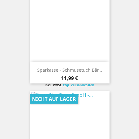
Sparkasse - Schmusetuch Bär...
Preis
11,99 €
inkl. MwSt.
zzgl. Versandkosten
NICHT AUF LAGER