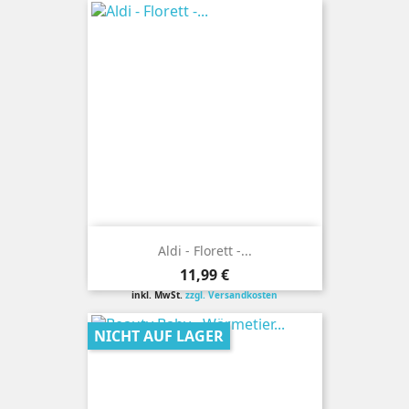
Aldi - Florett -...
Preis
11,99 €
inkl. MwSt.
zzgl. Versandkosten
NICHT AUF LAGER