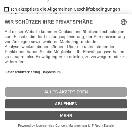
Ich akzeptiere die Allgemeinen Geschäftsbedingungen
und die Datenschutzrichtlinie
Facebook

ARTIKEL

INFORMATIONEN

IHR KONTO
key
SHOP-EINSTELLUNGEN
Vertrag widerrufen
© 2026 - Webshop by Reginas Kuscheltiere