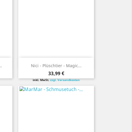
Vorschau

..
Nici - Plüschtier - Magic...
Preis
33,99 €
inkl. MwSt.
zzgl. Versandkosten