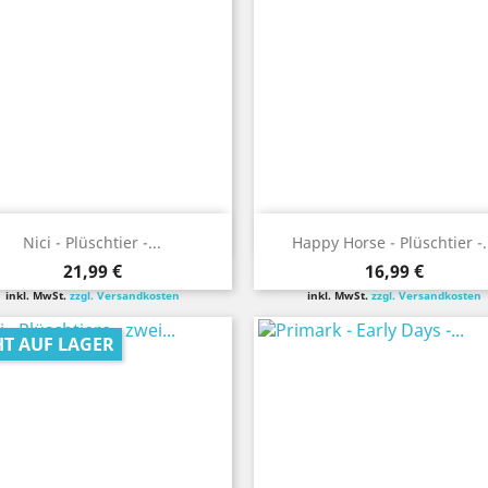
Vorschau
Vorschau


Nici - Plüschtier -...
Happy Horse - Plüschtier -.
Preis
Preis
21,99 €
16,99 €
inkl. MwSt.
zzgl. Versandkosten
inkl. MwSt.
zzgl. Versandkosten
HT AUF LAGER