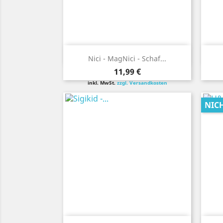
Vorschau

Nici - MagNici - Schaf...
Preis
11,99 €
inkl. MwSt.
zzgl. Versandkosten
NIC