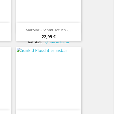
Vorschau

MarMar - Schmusetuch -...
Preis
22,99 €
inkl. MwSt.
zzgl. Versandkosten