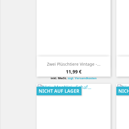
Vorschau

Zwei Plüschtiere Vintage -...
Preis
11,99 €
inkl. MwSt.
zzgl. Versandkosten
NICHT AUF LAGER
NIC