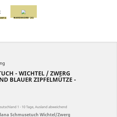
WARENKORB
(0)
KONTO
SCHMUSETÜCHER
SPIELUHREN
ang
UCH - WICHTEL / ZWERG
ND BLAUER ZIPFELMÜTZE -
eutschland 1 - 10 Tage, Ausland abweichend
Alana Schmusetuch Wichtel/Zwerg