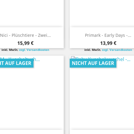
Vorschau
Vorschau


Nici - Plüschtiere - Zwei...
Primark - Early Days -...
Preis
Preis
15,99 €
13,99 €
inkl. MwSt.
zzgl. Versandkosten
inkl. MwSt.
zzgl. Versandkosten
HT AUF LAGER
NICHT AUF LAGER