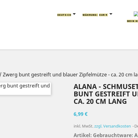


DEUTSCH
WÄHRUNG:
EUR €
MEIN 
IERE
KISSEN
GREIFLINGE
HANDPUPPEN
/ Zwerg bunt gestreift und blauer Zipfelmütze - ca. 20 cm l
ALANA - SCHMUSET
BUNT GESTREIFT U
CA. 20 CM LANG
6,99 €
inkl. MwSt.
zzgl. Versandkosten
D
Artikel: Gebrauchtware: 