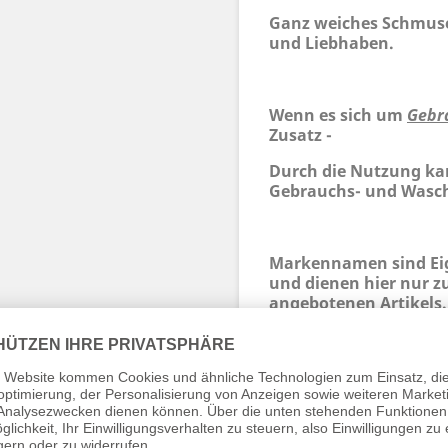
Ganz weiches Schmuse
und Liebhaben.
Wenn es sich um
Gebr
Zusatz -
Durch die Nutzung ka
Gebrauchs- und Wasc
Markennamen sind Eig
und dienen hier nur z
angebotenen Artikels.
Verpackung ist kein S
vorhanden entfernen.
Aufsicht von Erwachse
bitte vor dem Spielen