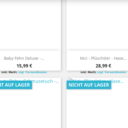
Vorschau
Vorschau


Baby Fehn Deluxe -...
Nici - Plüschtier - Hase...
Preis
Preis
15,99 €
28,99 €
inkl. MwSt.
zzgl. Versandkosten
inkl. MwSt.
zzgl. Versandkosten
HT AUF LAGER
NICHT AUF LAGER