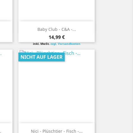
Vorschau

Baby Club - C&A -...
Preis
14,99 €
inkl. MwSt.
zzgl. Versandkosten
NICHT AUF LAGER
Vorschau

.
Nici - Plüschtier - Fisch -...