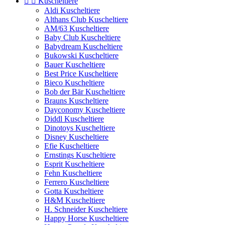


Kuscheltiere
Aldi Kuscheltiere
Althans Club Kuscheltiere
AM/63 Kuscheltiere
Baby Club Kuscheltiere
Babydream Kuscheltiere
Bukowski Kuscheltiere
Bauer Kuscheltiere
Best Price Kuscheltiere
Bieco Kuscheltiere
Bob der Bär Kuscheltiere
Brauns Kuscheltiere
Dayconomy Kuscheltiere
Diddl Kuscheltiere
Dinotoys Kuscheltiere
Disney Kuscheltiere
Efie Kuscheltiere
Ernstings Kuscheltiere
Esprit Kuscheltiere
Fehn Kuscheltiere
Ferrero Kuscheltiere
Gotta Kuscheltiere
H&M Kuscheltiere
H. Schneider Kuscheltiere
Happy Horse Kuscheltiere