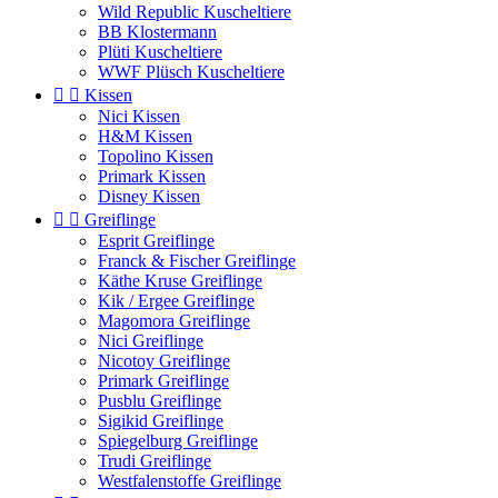
Wild Republic Kuscheltiere
BB Klostermann
Plüti Kuscheltiere
WWF Plüsch Kuscheltiere


Kissen
Nici Kissen
H&M Kissen
Topolino Kissen
Primark Kissen
Disney Kissen


Greiflinge
Esprit Greiflinge
Franck & Fischer Greiflinge
Käthe Kruse Greiflinge
Kik / Ergee Greiflinge
Magomora Greiflinge
Nici Greiflinge
Nicotoy Greiflinge
Primark Greiflinge
Pusblu Greiflinge
Sigikid Greiflinge
Spiegelburg Greiflinge
Trudi Greiflinge
Westfalenstoffe Greiflinge