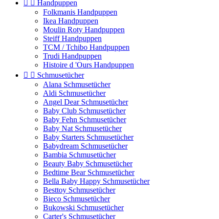


Handpuppen
Folkmanis Handpuppen
Ikea Handpuppen
Moulin Roty Handpuppen
Steiff Handpuppen
TCM / Tchibo Handpuppen
Trudi Handpuppen
Histoire d 'Ours Handpuppen


Schmusetücher
Alana Schmusetücher
Aldi Schmusetücher
Angel Dear Schmusetücher
Baby Club Schmusetücher
Baby Fehn Schmusetücher
Baby Nat Schmusetücher
Baby Starters Schmusetücher
Babydream Schmusetücher
Bambia Schmusetücher
Beauty Baby Schmusetücher
Bedtime Bear Schmusetücher
Bella Baby Happy Schmusetücher
Besttoy Schmusetücher
Bieco Schmusetücher
Bukowski Schmusetücher
Carter's Schmusetücher