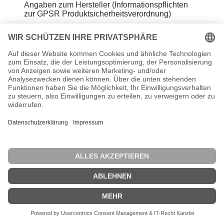
Angaben zum Hersteller (Informationspflichten
zur GPSR Produktsicherheitsverordnung)
Greenlife Value GmbH
Schwertfegerstr. 8
23556 Lübeck
Germany
e-mail: info@greenlife.de
Sicherheitshinweise zur Produktsicherheit:
Artikel entspricht den geltenden EU-
Sicherheitsrichtlinien
Allgemeine Hinweise:
Verpackung ist kein Spielzeug. Bitte