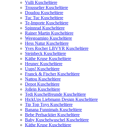
Vulli Kuscheltiere
Trousselier Kuscheltiere
Doudou Kuscheltiere
Tuc Tuc Kuscheltiere
Te-Importe Kuscheltiere
Spinnrad Kuscheltiere
Rainer Martin Kuscheltiere
Weegoamigo Kuscheltiere
Hess Natur Kuscheltiere
Yves Rocher LBVYR Kuscheltiere
Steinbeck Kuscheltiere
Käthe Kruse Kuscheltiere
Heunec Kuscheltiere
Uups! Kuscheltiere
Franck & Fischer Kuscheltiere
Nattou Kuscheltiere
Depot Kuscheltiere
Jollein Kuscheltiere
Tedi Kuschelfreunde Kuscheltiere
HickUps Liebmann Design Kuscheltiere
Tip Top Toys Kuscheltiere
Banana Funnimals Kuscheltiere
Bebe Perlsacktier Kuscheltiere
Baby Kuschelwuschel Kuscheltiere
Käthe Kruse Kuscheltiere