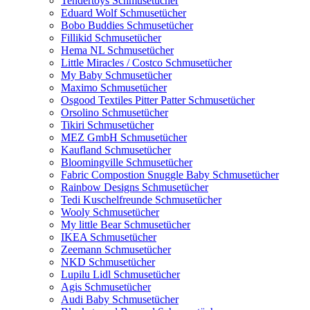
Tendertoys Schmusetücher
Eduard Wolf Schmusetücher
Bobo Buddies Schmusetücher
Fillikid Schmusetücher
Hema NL Schmusetücher
Little Miracles / Costco Schmusetücher
My Baby Schmusetücher
Maximo Schmusetücher
Osgood Textiles Pitter Patter Schmusetücher
Orsolino Schmusetücher
Tikiri Schmusetücher
MEZ GmbH Schmusetücher
Kaufland Schmusetücher
Bloomingville Schmusetücher
Fabric Compostion Snuggle Baby Schmusetücher
Rainbow Designs Schmusetücher
Tedi Kuschelfreunde Schmusetücher
Wooly Schmusetücher
My little Bear Schmusetücher
IKEA Schmusetücher
Zeemann Schmusetücher
NKD Schmusetücher
Lupilu Lidl Schmusetücher
Agis Schmusetücher
Audi Baby Schmusetücher