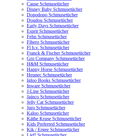
Cause Schmusetücher
Disney Baby Schmusetücher
Dopodopo Schmusetücher
Doudou Schmusetücher
Early Days Schmusetücher
Esprit Schmusetücher
Fehn Schmusetücher
Fibero Schmusetücher
Fl b.v. Schmusetücher
Franck & Fischer Schmusetücher
Gro Company Schmusetücher
H&M Schmusetücher
Happy Horse Schmusetücher
Heunec Schmusetücher
Igloo Books Schmusetücher
Inware Schmusetücher
J-Line Schmusetücher
Jainco Schmusetücher
Jelly Cat Schmusetücher
Juro Schmusetücher
Kaloo Schmusetücher
Käthe Kruse Schmusetücher
Kids Preferred Schmusetücher
Kik / Ergee Schmusetücher
Lief! Schmusetücher