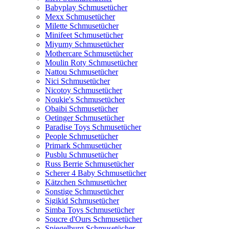
Babyplay Schmusetücher
Mexx Schmusetücher
Milette Schmusetücher
Minifeet Schmusetücher
Miyumy Schmusetücher
Mothercare Schmusetücher
Moulin Roty Schmusetücher
Nattou Schmusetücher
Nici Schmusetücher
Nicotoy Schmusetücher
Noukie's Schmusetücher
Obaibi Schmusetücher
Oetinger Schmusetücher
Paradise Toys Schmusetücher
People Schmusetücher
Primark Schmusetücher
Pusblu Schmusetücher
Russ Berrie Schmusetücher
Scherer 4 Baby Schmusetücher
Kätzchen Schmusetücher
Sonstige Schmusetücher
Sigikid Schmusetücher
Simba Toys Schmusetücher
Soucre d'Ours Schmusetücher
Spiegelburg Schmusetücher