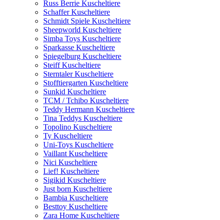
Russ Berrie Kuscheltiere
Schaffer Kuscheltiere
Schmidt Spiele Kuscheltiere
Sheepworld Kuscheltiere
Simba Toys Kuscheltiere
Sparkasse Kuscheltiere
Spiegelburg Kuscheltiere
Steiff Kuscheltiere
Sterntaler Kuscheltiere
Stofftiergarten Kuscheltiere
Sunkid Kuscheltiere
TCM / Tchibo Kuscheltiere
Teddy Hermann Kuscheltiere
Tina Teddys Kuscheltiere
Topolino Kuscheltiere
Ty Kuscheltiere
Uni-Toys Kuscheltiere
Vaillant Kuscheltiere
Nici Kuscheltiere
Lief! Kuscheltiere
Sigikid Kuscheltiere
Just born Kuscheltiere
Bambia Kuscheltiere
Besttoy Kuscheltiere
Zara Home Kuscheltiere