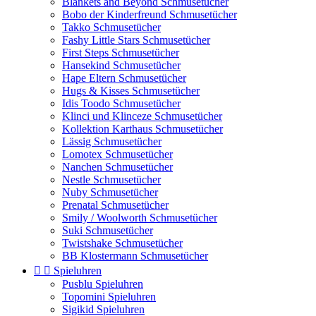
Blankets and Beyond Schmusetücher
Bobo der Kinderfreund Schmusetücher
Takko Schmusetücher
Fashy Little Stars Schmusetücher
First Steps Schmusetücher
Hansekind Schmusetücher
Hape Eltern Schmusetücher
Hugs & Kisses Schmusetücher
Idis Toodo Schmusetücher
Klinci und Klinceze Schmusetücher
Kollektion Karthaus Schmusetücher
Lässig Schmusetücher
Lomotex Schmusetücher
Nanchen Schmusetücher
Nestle Schmusetücher
Nuby Schmusetücher
Prenatal Schmusetücher
Smily / Woolworth Schmusetücher
Suki Schmusetücher
Twistshake Schmusetücher
BB Klostermann Schmusetücher


Spieluhren
Pusblu Spieluhren
Topomini Spieluhren
Sigikid Spieluhren