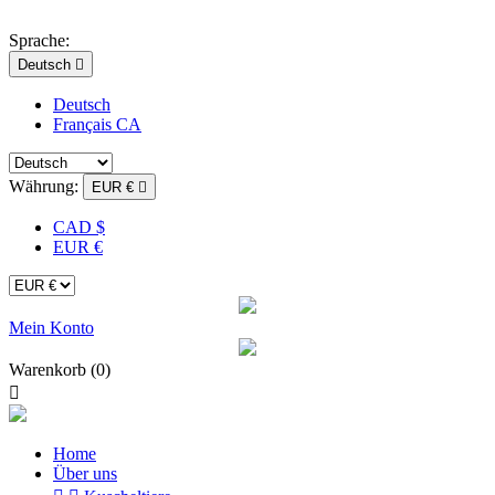
Sprache:
Deutsch

Deutsch
Français CA
Währung:
EUR €

CAD $
EUR €
Mein Konto
Warenkorb
(0)

Home
Über uns