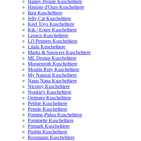
Happy People Kuscheltiere
Histoire d'Ours Kuscheltiere
Ikea Kuscheltiere
Jelly Cat Kuscheltiere
Keel Toys Kuscheltiere
Kik / Ergee Kuscheltiere
Leosco Kuscheltiere
Li'l Peppers Kuscheltiere
Lilalu Kuscheltiere
Marks & Spencers Kuscheltiere
ML Design Kuscheltiere
Morgenroth Kuscheltiere
Moulin Roty Kuscheltiere
My Natural Kuscheltiere
Nanu Nana Kuscheltiere
Nicotoy Kuscheltiere
Noukie's Kuscheltiere
Oetinger Kuscheltiere
Pebble Kuscheltiere
Pepple Kuscheltiere
Pomme-Pidou Kuscheltiere
Pommette Kuscheltiere
Primark Kuscheltiere
Pusblu Kuscheltiere
Rossmann Kuscheltiere