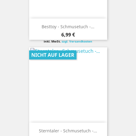
Besttoy - Schmusetuch -...
Preis
6,99 €
inkl. MwSt.
zzgl. Versandkosten
NICHT AUF LAGER
Sterntaler - Schmusetuch -...