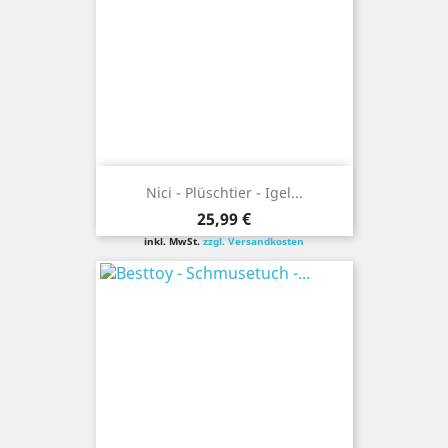
Nici - Plüschtier - Igel...
Preis
25,99 €
inkl. MwSt.
zzgl. Versandkosten