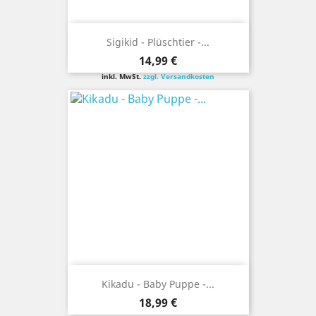
Sigikid - Plüschtier -...
Preis
14,99 €
inkl. MwSt.
zzgl. Versandkosten
Kikadu - Baby Puppe -...
Preis
18,99 €