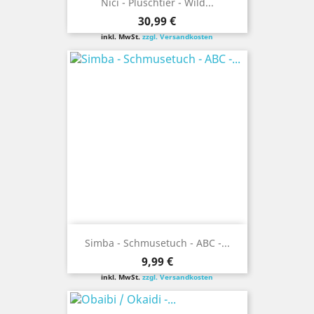
Nici - Plüschtier - Wild...
Preis
30,99 €
inkl. MwSt.
zzgl. Versandkosten
Simba - Schmusetuch - ABC -...
Preis
9,99 €
inkl. MwSt.
zzgl. Versandkosten