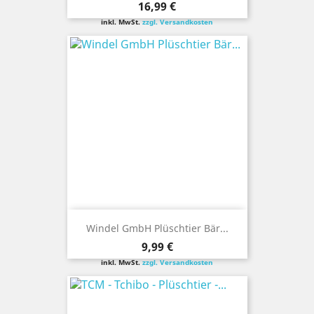
Preis
16,99 €
inkl. MwSt.
zzgl. Versandkosten
Windel GmbH Plüschtier Bär...
Preis
9,99 €
inkl. MwSt.
zzgl. Versandkosten