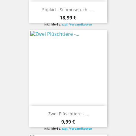
Sigikid - Schmusetuch -...
Preis
18,99 €
inkl. MwSt.
zzgl. Versandkosten
Zwei Plüschtiere -...
Preis
9,99 €
inkl. MwSt.
zzgl. Versandkosten