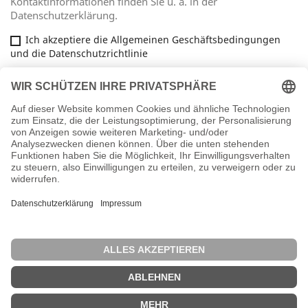
Kontaktinformationen finden Sie u. a. in der
Datenschutzerklärung.
Ich akzeptiere die Allgemeinen Geschäftsbedingungen
und die Datenschutzrichtlinie
Facebook
ARTIKEL

INFORMATIONEN

IHR KONTO

SHOP-EINSTELLUNGEN
keyboard_arrow_down
Vertrag widerrufen