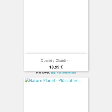
Obaibi / Okaidi -...
Preis
18,99 €
inkl. MwSt.
zzgl. Versandkosten