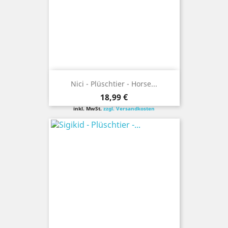
Nici - Plüschtier - Horse...
Preis
18,99 €
inkl. MwSt.
zzgl. Versandkosten