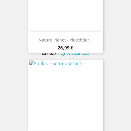
Nature Planet - Plüschtier...
Preis
26,99 €
inkl. MwSt.
zzgl. Versandkosten