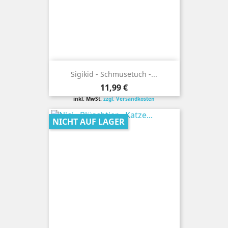
Sigikid - Schmusetuch -...
Preis
11,99 €
inkl. MwSt.
zzgl. Versandkosten
NICHT AUF LAGER