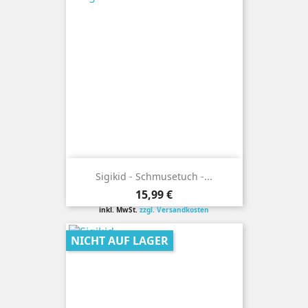
Sigikid - Schmusetuch -...
Preis
15,99 €
inkl. MwSt.
zzgl. Versandkosten
NICHT AUF LAGER