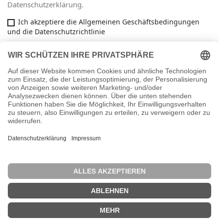
Datenschutzerklärung.
Ich akzeptiere die Allgemeinen Geschäftsbedingungen
und die Datenschutzrichtlinie
Facebook

ARTIKEL

INFORMATIONEN

IHR KONTO
key
SHOP-EINSTELLUNGEN
Vertrag widerrufen