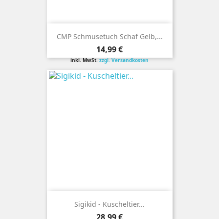
CMP Schmusetuch Schaf Gelb,...
Preis
14,99 €
inkl. MwSt.
zzgl. Versandkosten
Sigikid - Kuscheltier...
Preis
28,99 €