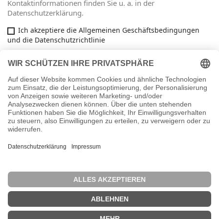
Kontaktinformationen finden Sie u. a. in der
Datenschutzerklärung.
Ich akzeptiere die Allgemeinen Geschäftsbedingungen
und die Datenschutzrichtlinie
Facebook

ARTIKEL

INFORMATIONEN

IHR KONTO
key
SHOP-EINSTELLUNGEN
Vertrag widerrufen