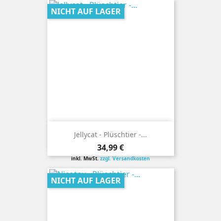
NICHT AUF LAGER
Jellycat - Plüschtier -...
Preis
34,99 €
inkl. MwSt.
zzgl. Versandkosten
NICHT AUF LAGER