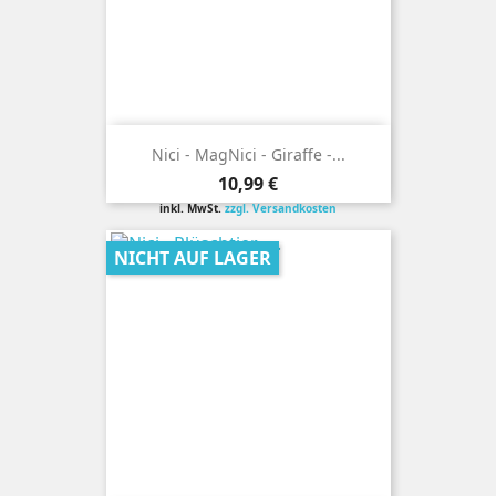
Nici - MagNici - Giraffe -...
Preis
10,99 €
inkl. MwSt.
zzgl. Versandkosten
NICHT AUF LAGER