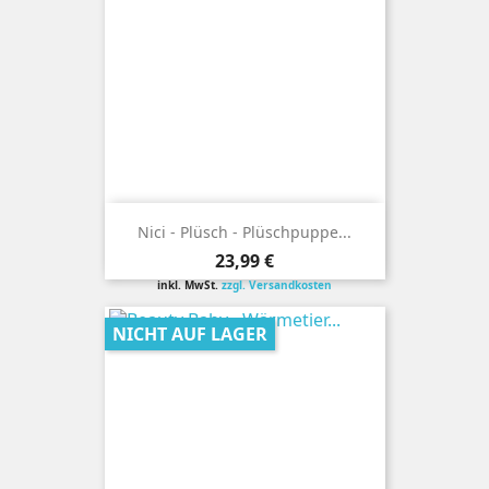
Nici - Plüsch - Plüschpuppe...
Preis
23,99 €
inkl. MwSt.
zzgl. Versandkosten
NICHT AUF LAGER