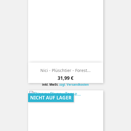
Nici - Plüschtier - Forest...
Preis
31,99 €
inkl. MwSt.
zzgl. Versandkosten
NICHT AUF LAGER