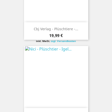
Cbj Verlag - Plüschtiere -...
Preis
19,99 €
inkl. MwSt.
zzgl. Versandkosten