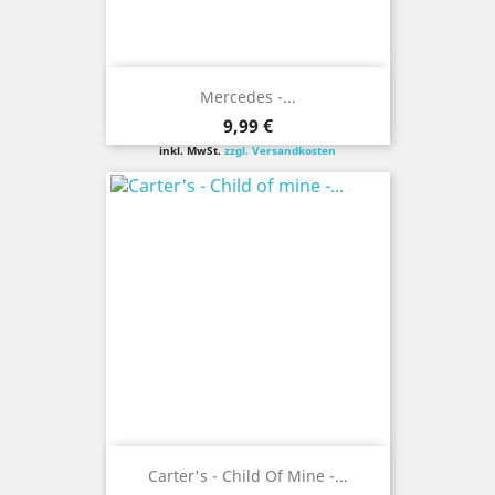
Mercedes -...
Preis
9,99 €
inkl. MwSt.
zzgl. Versandkosten
Carter's - Child Of Mine -...