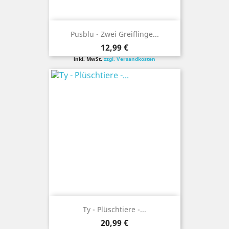
Pusblu - Zwei Greiflinge...
Preis
12,99 €
inkl. MwSt.
zzgl. Versandkosten
Ty - Plüschtiere -...
Preis
20,99 €