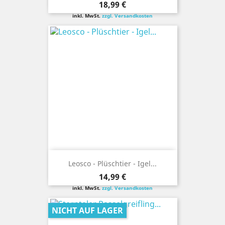
Preis
18,99 €
inkl. MwSt.
zzgl. Versandkosten
Leosco - Plüschtier - Igel...
Preis
14,99 €
inkl. MwSt.
zzgl. Versandkosten
NICHT AUF LAGER