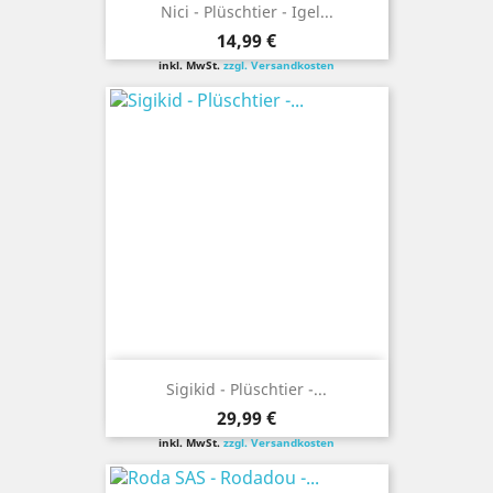
Nici - Plüschtier - Igel...
Preis
14,99 €
inkl. MwSt.
zzgl. Versandkosten
Sigikid - Plüschtier -...
Preis
29,99 €
inkl. MwSt.
zzgl. Versandkosten