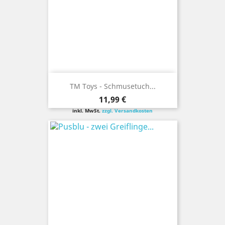
TM Toys - Schmusetuch...
Preis
11,99 €
inkl. MwSt.
zzgl. Versandkosten