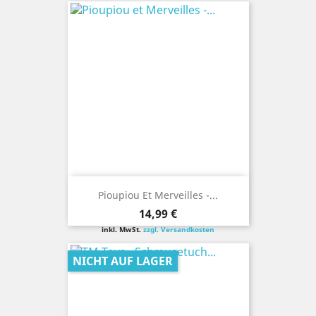
Pioupiou Et Merveilles -...
Preis
14,99 €
inkl. MwSt.
zzgl. Versandkosten
NICHT AUF LAGER