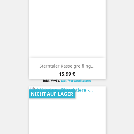
Sterntaler Rasselgreifling...
Preis
15,99 €
inkl. MwSt.
zzgl. Versandkosten
NICHT AUF LAGER