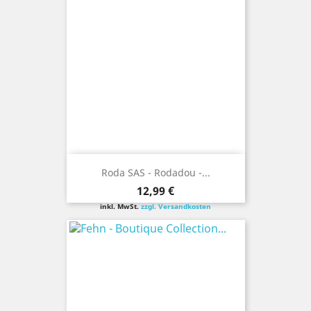
Roda SAS - Rodadou -...
Preis
12,99 €
inkl. MwSt.
zzgl. Versandkosten