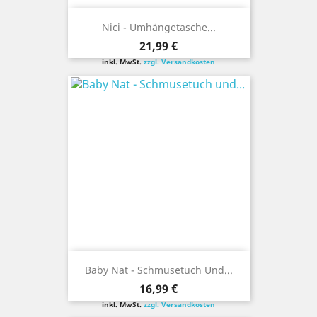
Nici - Umhängetasche...
Preis
21,99 €
inkl. MwSt.
zzgl. Versandkosten
Baby Nat - Schmusetuch Und...
Preis
16,99 €
inkl. MwSt.
zzgl. Versandkosten