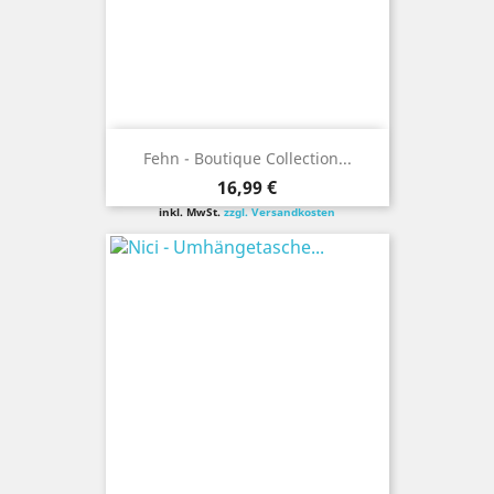
Fehn - Boutique Collection...
Preis
16,99 €
inkl. MwSt.
zzgl. Versandkosten