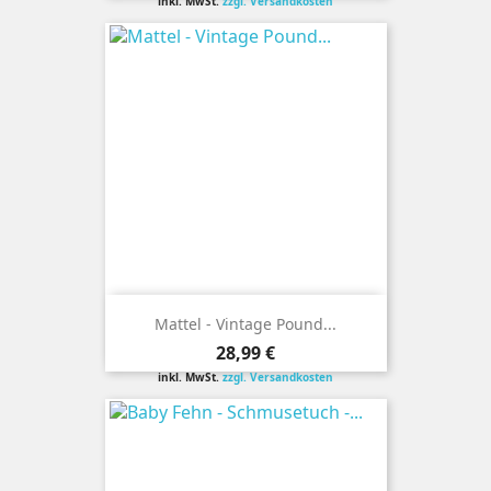
inkl. MwSt.
zzgl. Versandkosten
Mattel - Vintage Pound...
Preis
28,99 €
inkl. MwSt.
zzgl. Versandkosten