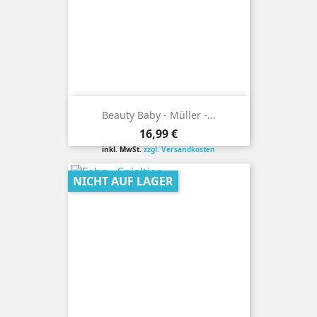
Beauty Baby - Müller -...
Preis
16,99 €
inkl. MwSt.
zzgl. Versandkosten
NICHT AUF LAGER