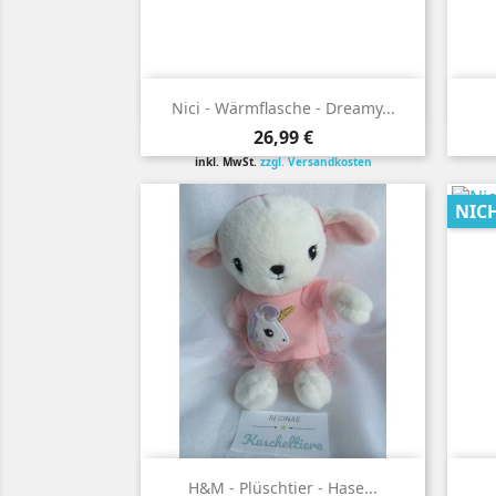

Vorschau
Nici - Wärmflasche - Dreamy...
Preis
26,99 €
inkl. MwSt.
zzgl. Versandkosten
NIC

Vorschau
H&M - Plüschtier - Hase...