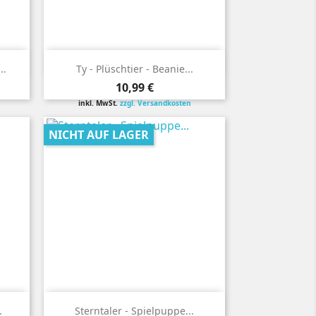

Vorschau
..
Ty - Plüschtier - Beanie...
Preis
10,99 €
inkl. MwSt.
zzgl. Versandkosten
NICHT AUF LAGER

Vorschau
.
Sterntaler - Spielpuppe...