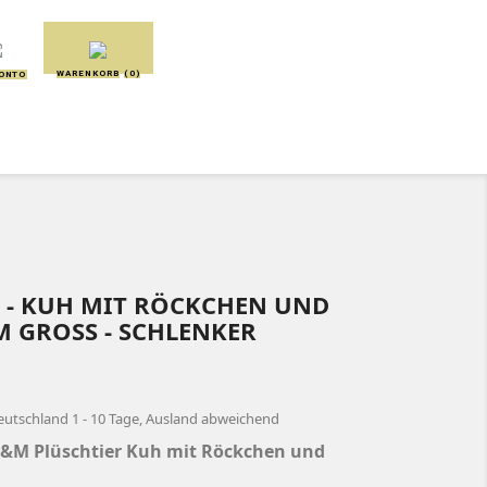
WARENKORB
(0)
KONTO
SCHMUSETÜCHER
SPIELUHREN
R - KUH MIT RÖCKCHEN UND
M GROSS - SCHLENKER
eutschland 1 - 10 Tage, Ausland abweichend
H&M Plüschtier Kuh mit Röckchen und