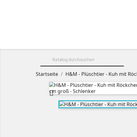
HOME
ÜBER UNS
KUSCHELT

Startseite
H&M - Plüschtier - Kuh mit Rö
