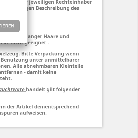
entum der jeweiligen Rechteinhaber
ur eindeutigen Beschreibung des
hren wegen langer Haare und
eile nicht geeignet .
pielzeug. Bitte Verpackung wenn
 Benutzung unter unmittelbarer
nen. Alle abnehmbaren Kleinteile
entfernen - damit keine
teht.
auchtware
handelt gilt folgender
nn der Artikel dementsprechend
spuren aufweisen.