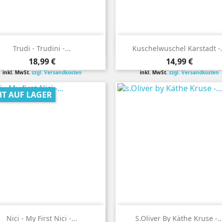


Vorschau
Vorschau
Trudi - Trudini -...
Kuschelwuschel Karstadt -.
Preis
Preis
18,99 €
14,99 €
inkl. MwSt.
zzgl. Versandkosten
inkl. MwSt.
zzgl. Versandkosten
HT AUF LAGER


Vorschau
Vorschau
Nici - My First Nici -...
S.Oliver By Käthe Kruse -..