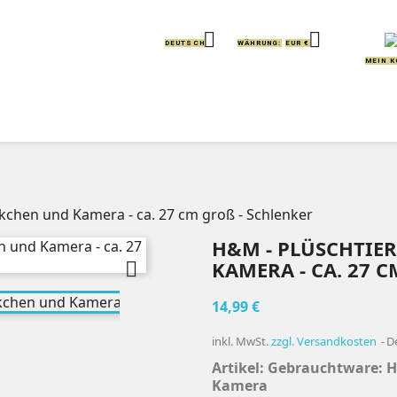


DEUTSCH
WÄHRUNG:
EUR €
MEIN 
IERE
KISSEN
GREIFLINGE
HANDPUPPEN
ckchen und Kamera - ca. 27 cm groß - Schlenker
H&M - PLÜSCHTIE
KAMERA - CA. 27 C

14,99 €
inkl. MwSt.
zzgl. Versandkosten
D
Artikel: Gebrauchtware: 
Kamera