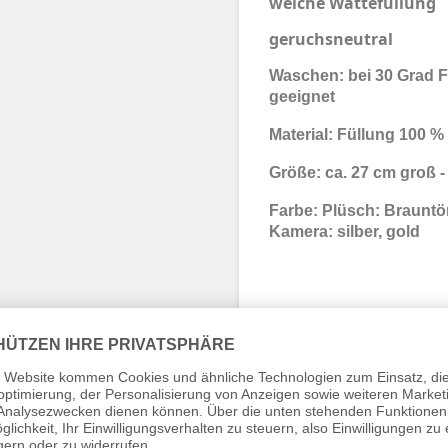
weiche Wattefüllung
geruchsneutral
Waschen: bei 30 Grad F
geeignet
Material: Füllung 100 %
Größe: ca. 27 cm groß 
Farbe: Plüsch:
Brauntön
Kamera: silber, gold
Niedliches Stofftier 
für Groß und Klein.
Gesichtchen ist aufge
der stylischen Kamera