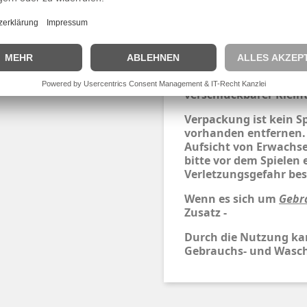
Markennamen sind Eig
und dienen hier nur z
angebotenen Artikels.
Wichtig:
Für Kinder unter 3 Ja
verschluckbarer Kleint
Verpackung ist kein S
vorhanden entfernen.
Aufsicht von Erwachse
bitte vor dem Spielen 
Verletzungsgefahr bes
Wenn es sich um
Gebr
Zusatz -
Durch die Nutzung ka
Gebrauchs- und Wasch