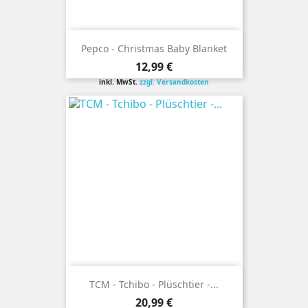
Pepco - Christmas Baby Blanket
Preis
12,99 €
inkl. MwSt.
zzgl. Versandkosten
TCM - Tchibo - Plüschtier -...
Preis
20,99 €