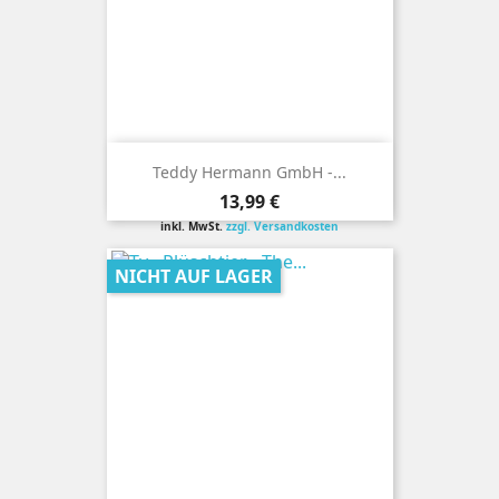
Teddy Hermann GmbH -...
Preis
13,99 €
inkl. MwSt.
zzgl. Versandkosten
NICHT AUF LAGER