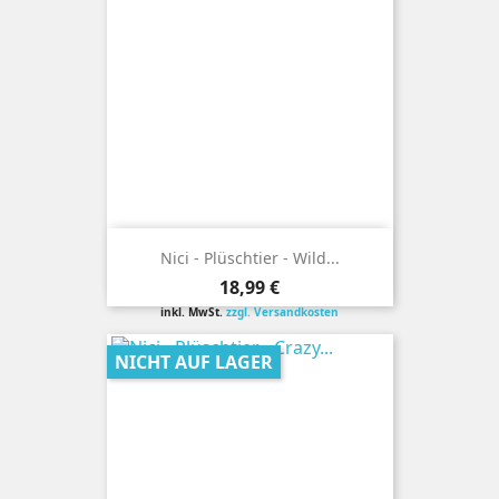
Nici - Plüschtier - Wild...
Preis
18,99 €
inkl. MwSt.
zzgl. Versandkosten
NICHT AUF LAGER