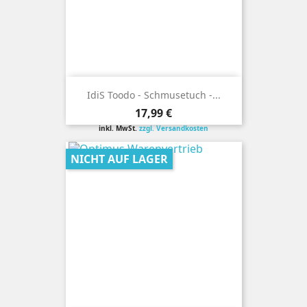
IdiS Toodo - Schmusetuch -...
Preis
17,99 €
inkl. MwSt.
zzgl. Versandkosten
NICHT AUF LAGER