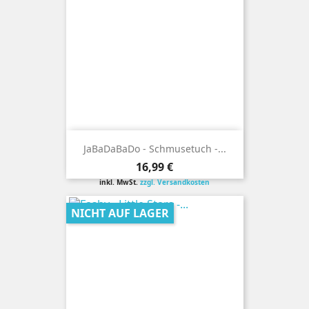
JaBaDaBaDo - Schmusetuch -...
Preis
16,99 €
inkl. MwSt.
zzgl. Versandkosten
NICHT AUF LAGER