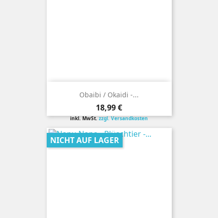
Obaibi / Okaidi -...
Preis
18,99 €
inkl. MwSt.
zzgl. Versandkosten
NICHT AUF LAGER