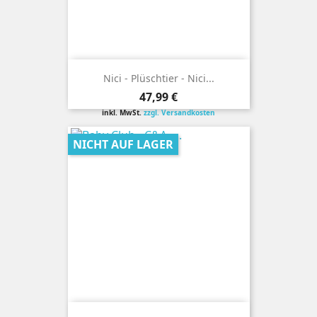
Nici - Plüschtier - Nici...
Preis
47,99 €
inkl. MwSt.
zzgl. Versandkosten
NICHT AUF LAGER