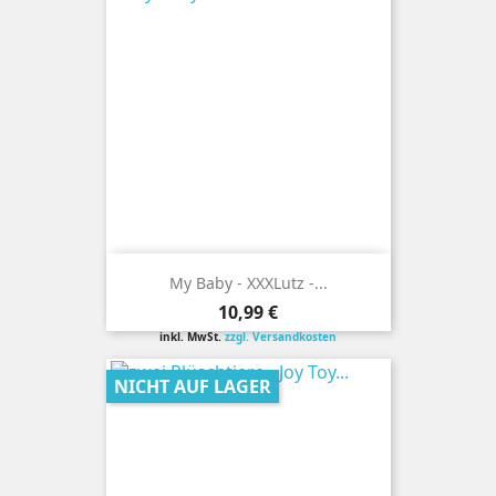
My Baby - XXXLutz -...
Preis
10,99 €
inkl. MwSt.
zzgl. Versandkosten
NICHT AUF LAGER