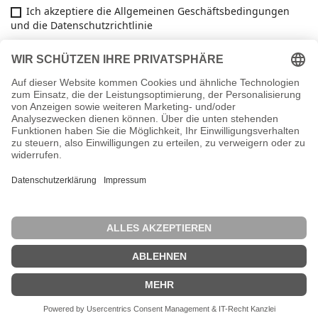
Ich akzeptiere die Allgemeinen Geschäftsbedingungen
und die Datenschutzrichtlinie
Facebook

ARTIKEL

INFORMATIONEN

IHR KONTO
key
SHOP-EINSTELLUNGEN
Vertrag widerrufen
© 2026 - Webshop by Reginas Kuscheltiere