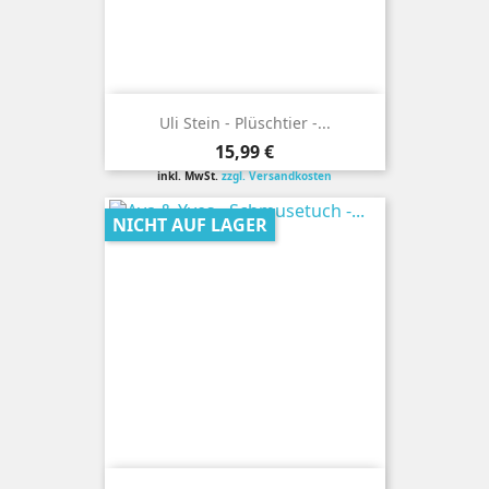
Uli Stein - Plüschtier -...
Preis
15,99 €
inkl. MwSt.
zzgl. Versandkosten
NICHT AUF LAGER