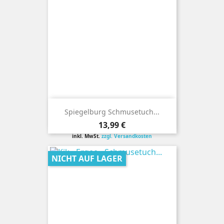
Spiegelburg Schmusetuch...
Preis
13,99 €
inkl. MwSt.
zzgl. Versandkosten
NICHT AUF LAGER