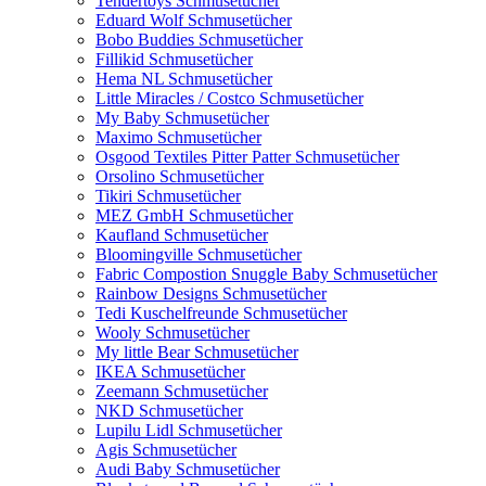
Tendertoys Schmusetücher
Eduard Wolf Schmusetücher
Bobo Buddies Schmusetücher
Fillikid Schmusetücher
Hema NL Schmusetücher
Little Miracles / Costco Schmusetücher
My Baby Schmusetücher
Maximo Schmusetücher
Osgood Textiles Pitter Patter Schmusetücher
Orsolino Schmusetücher
Tikiri Schmusetücher
MEZ GmbH Schmusetücher
Kaufland Schmusetücher
Bloomingville Schmusetücher
Fabric Compostion Snuggle Baby Schmusetücher
Rainbow Designs Schmusetücher
Tedi Kuschelfreunde Schmusetücher
Wooly Schmusetücher
My little Bear Schmusetücher
IKEA Schmusetücher
Zeemann Schmusetücher
NKD Schmusetücher
Lupilu Lidl Schmusetücher
Agis Schmusetücher
Audi Baby Schmusetücher