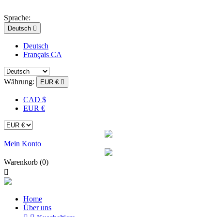
Sprache:
Deutsch

Deutsch
Français CA
Währung:
EUR €

CAD $
EUR €
Mein Konto
Warenkorb
(0)

Home
Über uns