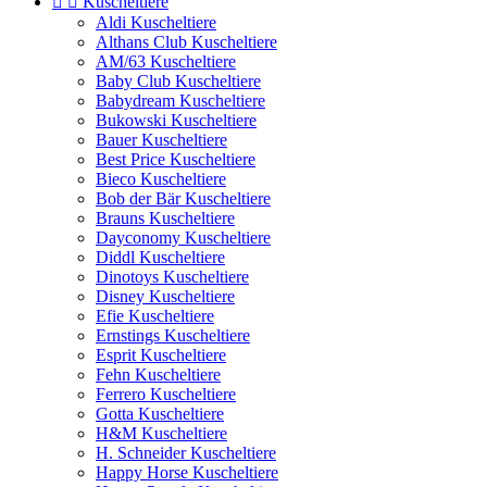


Kuscheltiere
Aldi Kuscheltiere
Althans Club Kuscheltiere
AM/63 Kuscheltiere
Baby Club Kuscheltiere
Babydream Kuscheltiere
Bukowski Kuscheltiere
Bauer Kuscheltiere
Best Price Kuscheltiere
Bieco Kuscheltiere
Bob der Bär Kuscheltiere
Brauns Kuscheltiere
Dayconomy Kuscheltiere
Diddl Kuscheltiere
Dinotoys Kuscheltiere
Disney Kuscheltiere
Efie Kuscheltiere
Ernstings Kuscheltiere
Esprit Kuscheltiere
Fehn Kuscheltiere
Ferrero Kuscheltiere
Gotta Kuscheltiere
H&M Kuscheltiere
H. Schneider Kuscheltiere
Happy Horse Kuscheltiere