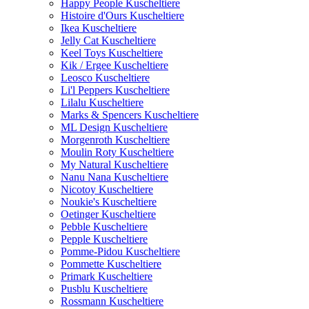
Happy People Kuscheltiere
Histoire d'Ours Kuscheltiere
Ikea Kuscheltiere
Jelly Cat Kuscheltiere
Keel Toys Kuscheltiere
Kik / Ergee Kuscheltiere
Leosco Kuscheltiere
Li'l Peppers Kuscheltiere
Lilalu Kuscheltiere
Marks & Spencers Kuscheltiere
ML Design Kuscheltiere
Morgenroth Kuscheltiere
Moulin Roty Kuscheltiere
My Natural Kuscheltiere
Nanu Nana Kuscheltiere
Nicotoy Kuscheltiere
Noukie's Kuscheltiere
Oetinger Kuscheltiere
Pebble Kuscheltiere
Pepple Kuscheltiere
Pomme-Pidou Kuscheltiere
Pommette Kuscheltiere
Primark Kuscheltiere
Pusblu Kuscheltiere
Rossmann Kuscheltiere