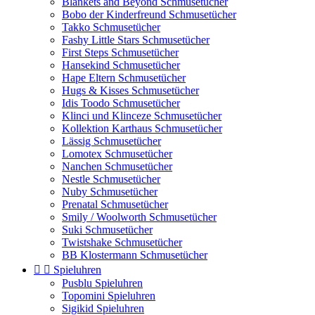
Blankets and Beyond Schmusetücher
Bobo der Kinderfreund Schmusetücher
Takko Schmusetücher
Fashy Little Stars Schmusetücher
First Steps Schmusetücher
Hansekind Schmusetücher
Hape Eltern Schmusetücher
Hugs & Kisses Schmusetücher
Idis Toodo Schmusetücher
Klinci und Klinceze Schmusetücher
Kollektion Karthaus Schmusetücher
Lässig Schmusetücher
Lomotex Schmusetücher
Nanchen Schmusetücher
Nestle Schmusetücher
Nuby Schmusetücher
Prenatal Schmusetücher
Smily / Woolworth Schmusetücher
Suki Schmusetücher
Twistshake Schmusetücher
BB Klostermann Schmusetücher


Spieluhren
Pusblu Spieluhren
Topomini Spieluhren
Sigikid Spieluhren