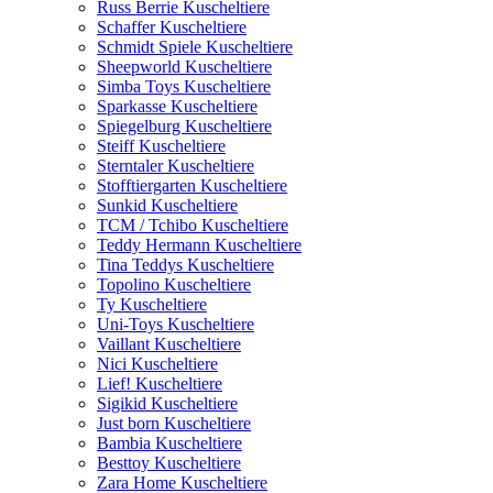
Russ Berrie Kuscheltiere
Schaffer Kuscheltiere
Schmidt Spiele Kuscheltiere
Sheepworld Kuscheltiere
Simba Toys Kuscheltiere
Sparkasse Kuscheltiere
Spiegelburg Kuscheltiere
Steiff Kuscheltiere
Sterntaler Kuscheltiere
Stofftiergarten Kuscheltiere
Sunkid Kuscheltiere
TCM / Tchibo Kuscheltiere
Teddy Hermann Kuscheltiere
Tina Teddys Kuscheltiere
Topolino Kuscheltiere
Ty Kuscheltiere
Uni-Toys Kuscheltiere
Vaillant Kuscheltiere
Nici Kuscheltiere
Lief! Kuscheltiere
Sigikid Kuscheltiere
Just born Kuscheltiere
Bambia Kuscheltiere
Besttoy Kuscheltiere
Zara Home Kuscheltiere