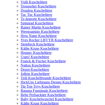
Vulli Kuscheltiere
Trousselier Kuscheltiere
Doudou Kuscheltiere
Tuc Tuc Kuscheltiere
Te-Importe Kuscheltiere
Spinnrad Kuscheltiere
Rainer Martin Kuscheltiere
Weegoamigo Kuscheltiere
Hess Natur Kuscheltiere
Yves Rocher LBVYR Kuscheltiere
Steinbeck Kuscheltiere
Käthe Kruse Kuscheltiere
Heunec Kuscheltiere
Uups! Kuscheltiere
Franck & Fischer Kuscheltiere
Nattou Kuscheltiere
Depot Kuscheltiere
Jollein Kuscheltiere
Tedi Kuschelfreunde Kuscheltiere
HickUps Liebmann Design Kuscheltiere
Tip Top Toys Kuscheltiere
Banana Funnimals Kuscheltiere
Bebe Perlsacktier Kuscheltiere
Baby Kuschelwuschel Kuscheltiere
Käthe Kruse Kuscheltiere