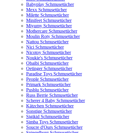
Babyplay Schmusetücher
Mexx Schmusetücher
Milette Schmusetücher
Minifeet Schmusetücher
Miyumy Schmusetücher
Mothercare Schmusetücher
Moulin Roty Schmusetücher
Nattou Schmusetücher
Nici Schmusetücher
Nicotoy Schmusetücher
Noukie's Schmusetücher
Obaibi Schmusetücher
Oetinger Schmusetücher
Paradise Toys Schmusetücher
People Schmusetücher
Primark Schmusetücher
Pusblu Schmusetücher
Russ Berrie Schmusetücher
Scherer 4 Baby Schmusetücher
Kätzchen Schmusetücher
Sonstige Schmusetücher
Sigikid Schmusetücher
Simba Toys Schmusetücher
Soucre d'Ours Schmusetücher
Spiegelburg Schmusetücher