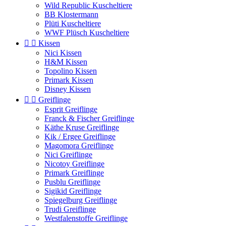
Wild Republic Kuscheltiere
BB Klostermann
Plüti Kuscheltiere
WWF Plüsch Kuscheltiere


Kissen
Nici Kissen
H&M Kissen
Topolino Kissen
Primark Kissen
Disney Kissen


Greiflinge
Esprit Greiflinge
Franck & Fischer Greiflinge
Käthe Kruse Greiflinge
Kik / Ergee Greiflinge
Magomora Greiflinge
Nici Greiflinge
Nicotoy Greiflinge
Primark Greiflinge
Pusblu Greiflinge
Sigikid Greiflinge
Spiegelburg Greiflinge
Trudi Greiflinge
Westfalenstoffe Greiflinge