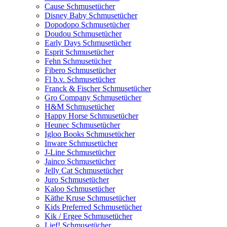
Cause Schmusetücher
Disney Baby Schmusetücher
Dopodopo Schmusetücher
Doudou Schmusetücher
Early Days Schmusetücher
Esprit Schmusetücher
Fehn Schmusetücher
Fibero Schmusetücher
Fl b.v. Schmusetücher
Franck & Fischer Schmusetücher
Gro Company Schmusetücher
H&M Schmusetücher
Happy Horse Schmusetücher
Heunec Schmusetücher
Igloo Books Schmusetücher
Inware Schmusetücher
J-Line Schmusetücher
Jainco Schmusetücher
Jelly Cat Schmusetücher
Juro Schmusetücher
Kaloo Schmusetücher
Käthe Kruse Schmusetücher
Kids Preferred Schmusetücher
Kik / Ergee Schmusetücher
Lief! Schmusetücher