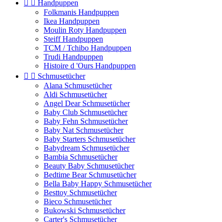


Handpuppen
Folkmanis Handpuppen
Ikea Handpuppen
Moulin Roty Handpuppen
Steiff Handpuppen
TCM / Tchibo Handpuppen
Trudi Handpuppen
Histoire d 'Ours Handpuppen


Schmusetücher
Alana Schmusetücher
Aldi Schmusetücher
Angel Dear Schmusetücher
Baby Club Schmusetücher
Baby Fehn Schmusetücher
Baby Nat Schmusetücher
Baby Starters Schmusetücher
Babydream Schmusetücher
Bambia Schmusetücher
Beauty Baby Schmusetücher
Bedtime Bear Schmusetücher
Bella Baby Happy Schmusetücher
Besttoy Schmusetücher
Bieco Schmusetücher
Bukowski Schmusetücher
Carter's Schmusetücher