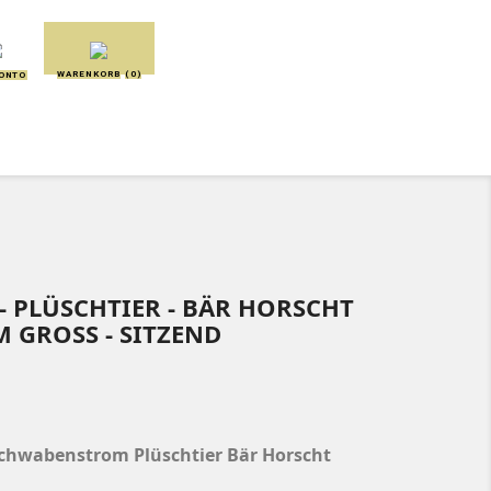
WARENKORB
(0)
KONTO
SCHMUSETÜCHER
SPIELUHREN
 PLÜSCHTIER - BÄR HORSCHT
M GROSS - SITZEND
chwabenstrom Plüschtier Bär Horscht