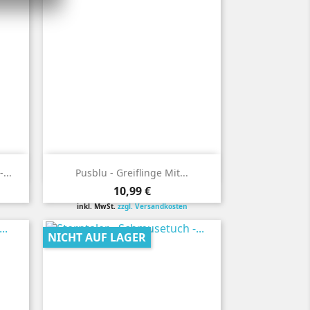

Vorschau
...
Pusblu - Greiflinge Mit...
Preis
10,99 €
inkl. MwSt.
zzgl. Versandkosten
NICHT AUF LAGER