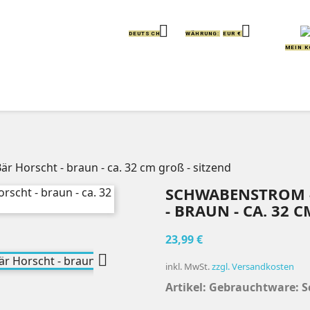


DEUTSCH
WÄHRUNG:
EUR €
MEIN 
IERE
KISSEN
GREIFLINGE
HANDPUPPEN
är Horscht - braun - ca. 32 cm groß - sitzend
SCHWABENSTROM -
- BRAUN - CA. 32 C
23,99 €

inkl. MwSt.
zzgl. Versandkosten
Artikel: Gebrauchtware:
S