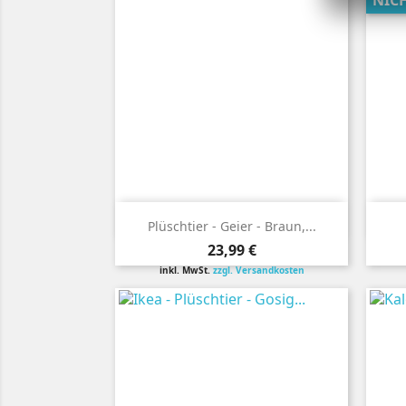
NIC

Vorschau
Plüschtier - Geier - Braun,...
Preis
23,99 €
inkl. MwSt.
zzgl. Versandkosten