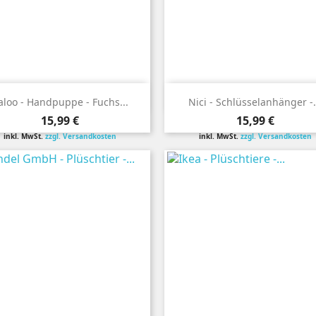


Vorschau
Vorschau
aloo - Handpuppe - Fuchs...
Nici - Schlüsselanhänger -.
Preis
Preis
15,99 €
15,99 €
inkl. MwSt.
zzgl. Versandkosten
inkl. MwSt.
zzgl. Versandkosten