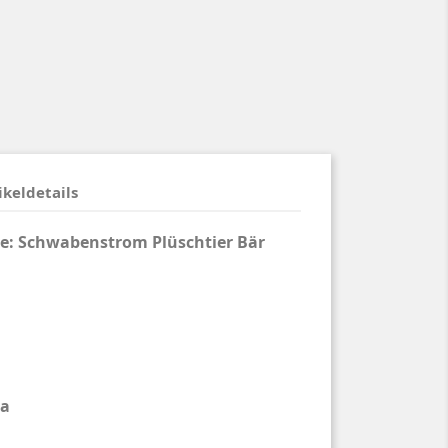
ikeldetails
e: S
chwabenstrom Plüschtier Bär
ja