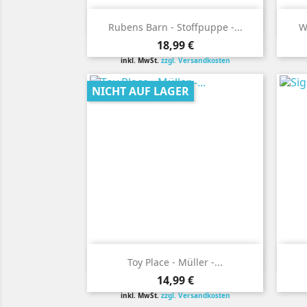

Vorschau
Rubens Barn - Stoffpuppe -...
W
Preis
18,99 €
inkl. MwSt.
zzgl. Versandkosten
NICHT AUF LAGER

Vorschau
Toy Place - Müller -...
Preis
14,99 €
inkl. MwSt.
zzgl. Versandkosten