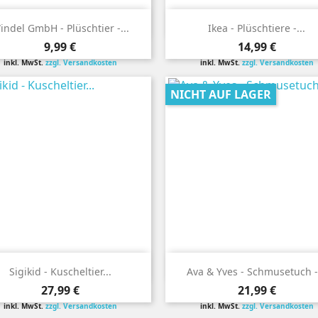


Vorschau
Vorschau
indel GmbH - Plüschtier -...
Ikea - Plüschtiere -...
Preis
Preis
9,99 €
14,99 €
inkl. MwSt.
zzgl. Versandkosten
inkl. MwSt.
zzgl. Versandkosten
NICHT AUF LAGER


Vorschau
Vorschau
Sigikid - Kuscheltier...
Ava & Yves - Schmusetuch -.
Preis
Preis
27,99 €
21,99 €
inkl. MwSt.
zzgl. Versandkosten
inkl. MwSt.
zzgl. Versandkosten