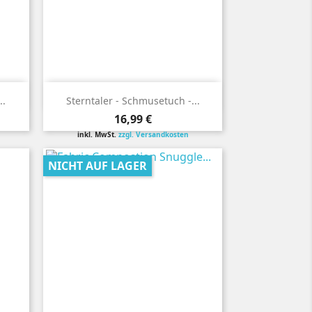

Vorschau
..
Sterntaler - Schmusetuch -...
Preis
16,99 €
inkl. MwSt.
zzgl. Versandkosten
NICHT AUF LAGER