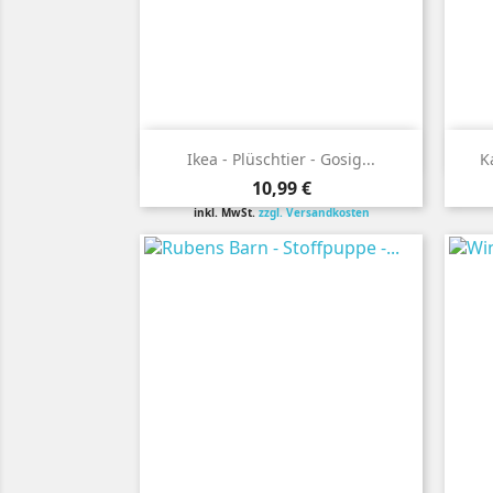

Vorschau
Ikea - Plüschtier - Gosig...
K
Preis
10,99 €
inkl. MwSt.
zzgl. Versandkosten