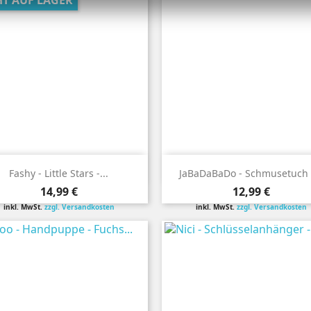
HT AUF LAGER


Vorschau
Vorschau
Fashy - Little Stars -...
JaBaDaBaDo - Schmusetuch -
Preis
Preis
14,99 €
12,99 €
inkl. MwSt.
zzgl. Versandkosten
inkl. MwSt.
zzgl. Versandkosten