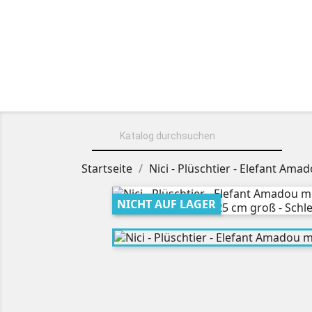
HOME
ÜBER UNS
KUSCHELT

Startseite
Nici - Plüschtier - Elefant Am
NICHT AUF LAGER