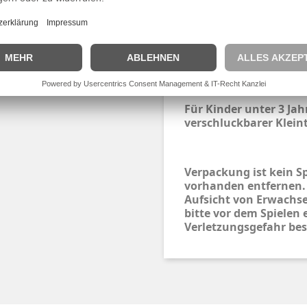
Markennamen sind Eig
und dienen hier nur z
angebotenen Artikels.
Wichtig:
Für Kinder unter 3 Ja
verschluckbarer Kleint
Verpackung ist kein S
vorhanden entfernen.
Aufsicht von Erwachse
bitte vor dem Spielen 
Verletzungsgefahr bes