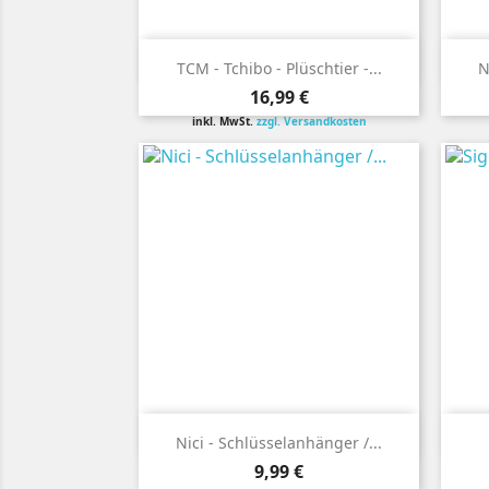

Vorschau
TCM - Tchibo - Plüschtier -...
N
Preis
16,99 €
inkl. MwSt.
zzgl. Versandkosten

Vorschau
Nici - Schlüsselanhänger /...
Preis
9,99 €