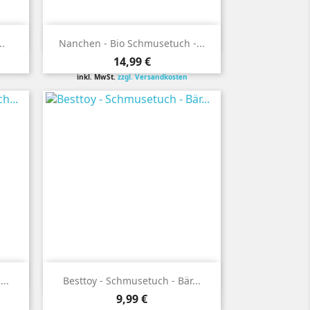

Vorschau
.
Nanchen - Bio Schmusetuch -...
Preis
14,99 €
inkl. MwSt.
zzgl. Versandkosten

Vorschau
..
Besttoy - Schmusetuch - Bär...
Preis
9,99 €