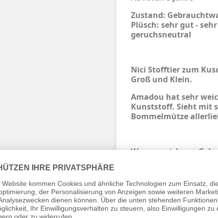
Zustand: Gebrauchtwar
Plüsch: sehr gut - sehr
geruchsneutral
Nici Stofftier zum Kus
Groß und Klein.
Amadou hat sehr weich
Kunststoff. Sieht mit
Bommelmütze allerlie
Wenn es sich um
Gebr
Zusatz -
Durch die Nutzung ka
Gebrauchs- und Wasch