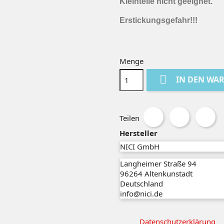
Kleinteile nicht geeignet.
Erstickungsgefahr!!!
Menge

IN DEN WA
Teilen
Hersteller
NICI GmbH
Langheimer Straße 94
96264
Altenkunstadt
Deutschland
info@nici.de
Datenschutzerklärung