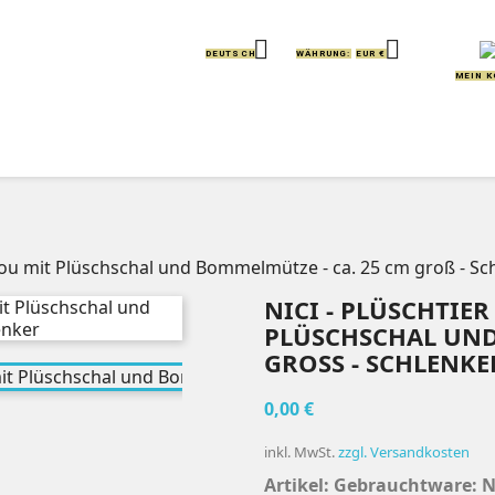


DEUTSCH
WÄHRUNG:
EUR €
MEIN 
IERE
KISSEN
GREIFLINGE
HANDPUPPEN
adou mit Plüschschal und Bommelmütze - ca. 25 cm groß - Sc
NICI - PLÜSCHTIE
PLÜSCHSCHAL UND
GROSS - SCHLENKER
0,00 €
inkl. MwSt.
zzgl. Versandkosten
Artikel: Gebrauchtware: N