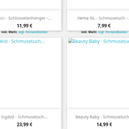


Vorschau
Vorschau
ici - Schlüsselanhänger -...
Hema NL - Schmusetuch -..
Preis
Preis
11,99 €
7,99 €
inkl. MwSt.
zzgl. Versandkosten
inkl. MwSt.
zzgl. Versandkosten


Vorschau
Vorschau
Sigikid - Schmusetuch...
Beauty Baby - Schmusetuch.
Preis
Preis
23,99 €
14,99 €