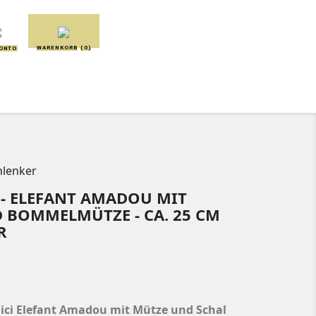
WARENKORB
(0)
KONTO
SCHMUSETÜCHER
SPIELUHREN
hlenker
R - ELEFANT AMADOU MIT
 BOMMELMÜTZE - CA. 25 CM
ici
Elefant Amadou mit Mütze und Schal