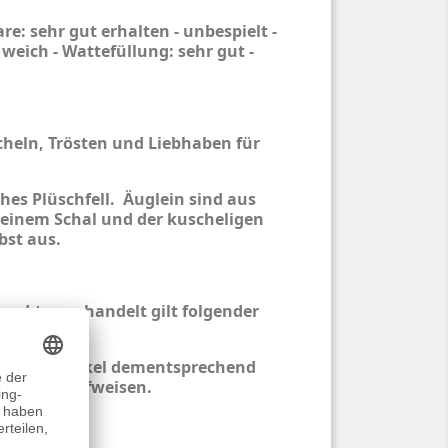
e: sehr gut erhalten - unbespielt -
 weich - Wattefüllung: sehr gut -
cheln, Trösten und Liebhaben für
es Plüschfell. Äuglein sind aus
 seinem Schal und der kuscheligen
bst aus.
auchtware
handelt gilt folgender
nn der Artikel dementsprechend
spuren aufweisen.