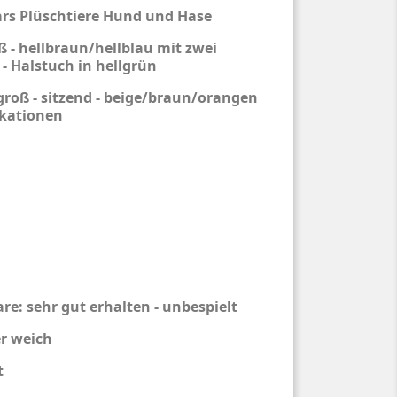
tars Plüschtiere Hund und Hase
ß - hellbraun/hellblau mit zwei
- Halstuch in hellgrün
groß - sitzend - beige/braun/orangen
ikationen
e: sehr gut erhalten - unbespielt
er weich
t