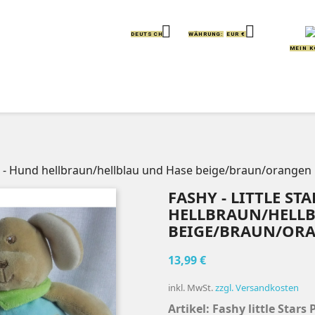


DEUTSCH
WÄHRUNG:
EUR €
MEIN 
IERE
KISSEN
GREIFLINGE
HANDPUPPEN
iere - Hund hellbraun/hellblau und Hase beige/braun/orangen
FASHY - LITTLE ST
HELLBRAUN/HELLB
BEIGE/BRAUN/OR
13,99 €
inkl. MwSt.
zzgl. Versandkosten
Artikel: Fashy little Star