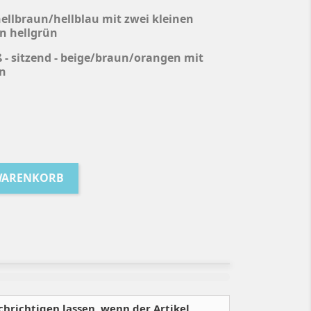
hellbraun/hellblau mit zwei kleinen
in hellgrün
ß - sitzend - beige/braun/orangen mit
en
WARENKORB
chrichtigen lassen, wenn der Artikel