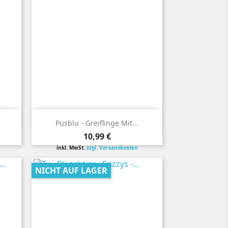

Vorschau
Pusblu - Greiflinge Mit...
Preis
10,99 €
inkl. MwSt.
zzgl. Versandkosten
NICHT AUF LAGER