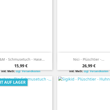


Vorschau
Vorschau
&M - Schmusetuch - Hase...
Nici - Plüschtier -...
Preis
Preis
15,99 €
26,99 €
inkl. MwSt.
zzgl. Versandkosten
inkl. MwSt.
zzgl. Versandkosten
HT AUF LAGER