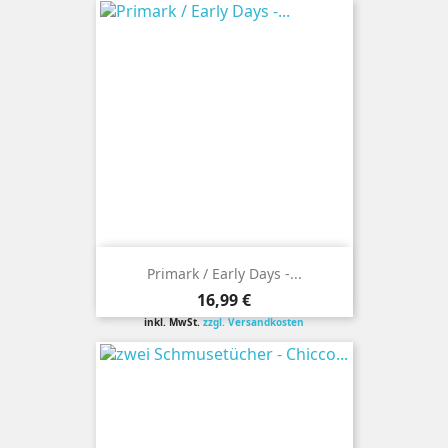
Primark / Early Days -...
Preis
16,99 €
inkl. MwSt.
zzgl. Versandkosten