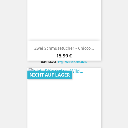
Zwei Schmusetücher - Chicco...
Preis
15,99 €
inkl. MwSt.
zzgl. Versandkosten
NICHT AUF LAGER