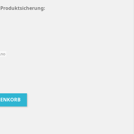
r Produktsicherung:
t.no
RENKORB