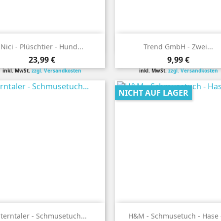


Vorschau
Vorschau
Nici - Plüschtier - Hund...
Trend GmbH - Zwei...
Preis
Preis
23,99 €
9,99 €
inkl. MwSt.
zzgl. Versandkosten
inkl. MwSt.
zzgl. Versandkosten
NICHT AUF LAGER


Vorschau
Vorschau
terntaler - Schmusetuch...
H&M - Schmusetuch - Hase -