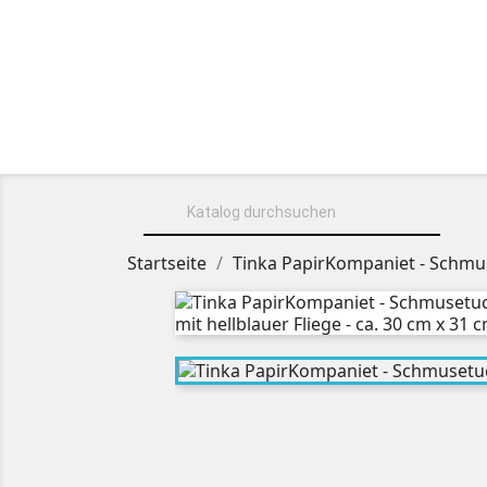
HOME
ÜBER UNS
KUSCHELT

Startseite
Tinka PapirKompaniet - Schmuse