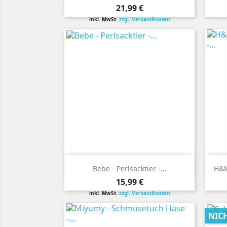
Preis
21,99 €
inkl. MwSt.
zzgl. Versandkosten

Vorschau
Bebe - Perlsacktier -...
H&M
Preis
15,99 €
inkl. MwSt.
zzgl. Versandkosten
NIC