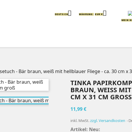


DEUTSCH
WÄHRUNG:
EUR €
MEIN 
IERE
KISSEN
GREIFLINGE
HANDPUPPEN
tuch - Bär braun, weiß mit hellblauer Fliege - ca. 30 cm x
TINKA PAPIRKOMP
BRAUN, WEISS MIT H
M X 31 CM GROSS
11,99 €
inkl. MwSt.
zzgl. Versandkosten
D
Artikel: Neu: