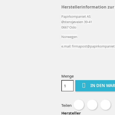
Herstellerinformation zu
Papirkompaniet AS
Østensjøveien 39-41
0667 Oslo
Norwegen
e.mail: firmapost@papirkompanie
Menge

IN DEN WA
Teilen
Hersteller