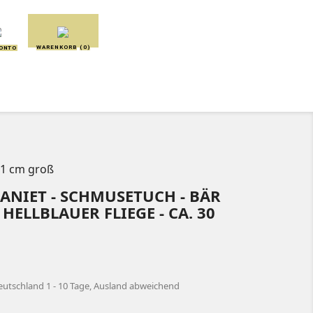
WARENKORB
(0)
KONTO
SCHMUSETÜCHER
SPIELUHREN
 31 cm groß
ANIET - SCHMUSETUCH - BÄR
ELLBLAUER FLIEGE - CA. 30 C
eutschland 1 - 10 Tage, Ausland abweichend