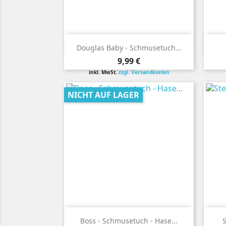

Vorschau
Douglas Baby - Schmusetuch...
Preis
9,99 €
inkl. MwSt.
zzgl. Versandkosten
NICHT AUF LAGER

Vorschau
Boss - Schmusetuch - Hase...
S