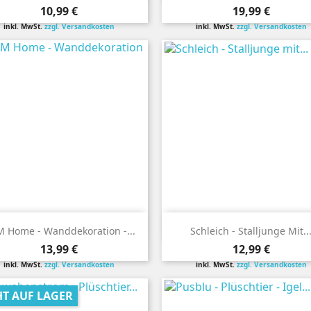
Preis
Preis
10,99 €
19,99 €
inkl. MwSt.
zzgl. Versandkosten
inkl. MwSt.
zzgl. Versandkosten


Vorschau
Vorschau
 Home - Wanddekoration -...
Schleich - Stalljunge Mit..
Preis
Preis
13,99 €
12,99 €
inkl. MwSt.
zzgl. Versandkosten
inkl. MwSt.
zzgl. Versandkosten
HT AUF LAGER