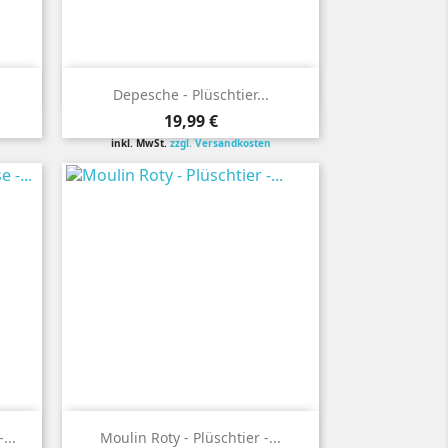

Vorschau
Depesche - Plüschtier...
Preis
19,99 €
inkl. MwSt.
zzgl. Versandkosten

Vorschau
...
Moulin Roty - Plüschtier -...