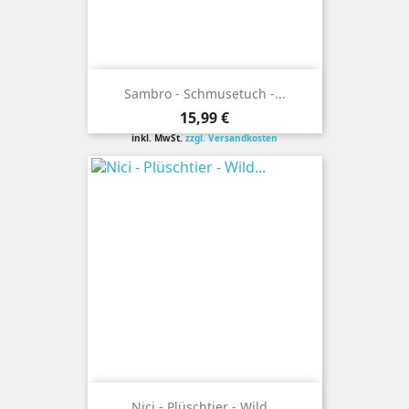
Sambro - Schmusetuch -...
Preis
15,99 €
inkl. MwSt.
zzgl. Versandkosten
Nici - Plüschtier - Wild...