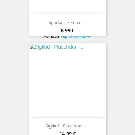
Sparkasse Knax -...
Preis
8,99 €
inkl. MwSt.
zzgl. Versandkosten
Sigikid - Plüschtier -...
Preis
14,99 €