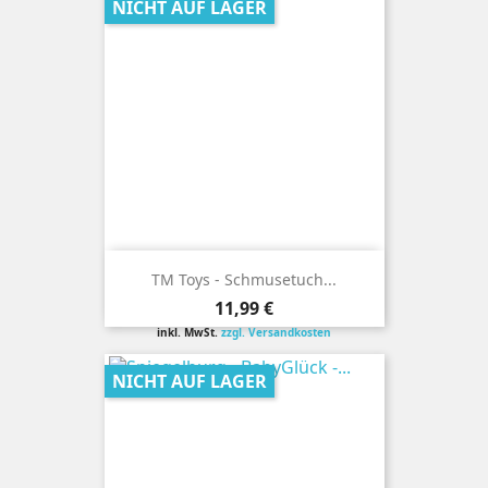
NICHT AUF LAGER
TM Toys - Schmusetuch...
Preis
11,99 €
inkl. MwSt.
zzgl. Versandkosten
NICHT AUF LAGER