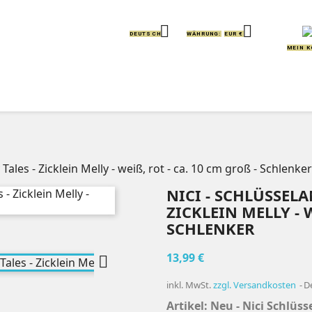


DEUTSCH
WÄHRUNG:
EUR €
MEIN 
IERE
KISSEN
GREIFLINGE
HANDPUPPEN
 Tales - Zicklein Melly - weiß, rot - ca. 10 cm groß - Schlenker
NICI - SCHLÜSSELA
ZICKLEIN MELLY - WE
HLENKER
13,99 €

inkl. MwSt.
zzgl. Versandkosten
D
Artikel: Neu - Nici Schlüs