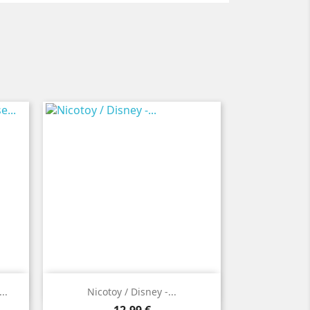

Vorschau
..
Nicotoy / Disney -...
Preis