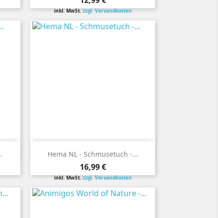
12,99 €
inkl. MwSt.
zzgl. Versandkosten

Vorschau
.
Hema NL - Schmusetuch -...
Preis
16,99 €
inkl. MwSt.
zzgl. Versandkosten