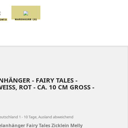
WARENKORB
(0)
KONTO
SCHMUSETÜCHER
SPIELUHREN
NHÄNGER - FAIRY TALES -
ISS, ROT - CA. 10 CM GROSS - SC
eutschland 1 - 10 Tage, Ausland abweichend
selanhänger Fairy Tales Zicklein Melly