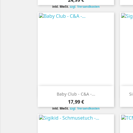
24,99 €
inkl. MwSt.
zzgl. Versandkosten

Vorschau
Baby Club - C&A -...
Si
Preis
17,99 €
inkl. MwSt.
zzgl. Versandkosten