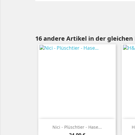
16 andere Artikel in der gleichen

Vorschau
Nici - Plüschtier - Hase...
H
Preis