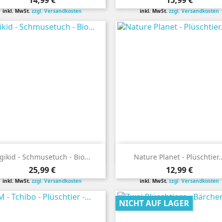
14,99 €
15,99 €
inkl. MwSt.
zzgl. Versandkosten
inkl. MwSt.
zzgl. Versandkosten


Vorschau
Vorschau
gikid - Schmusetuch - Bio...
Nature Planet - Plüschtier..
Preis
Preis
25,99 €
12,99 €
inkl. MwSt.
zzgl. Versandkosten
inkl. MwSt.
zzgl. Versandkosten
NICHT AUF LAGER