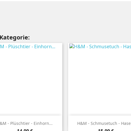
 Kategorie:


Vorschau
Vorschau
&M - Plüschtier - Einhorn...
H&M - Schmusetuch - Hase.
Preis
Preis