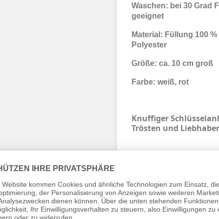
Waschen: bei 30 Grad F
geeignet
Material: Füllung 100 %
Polyester
Größe: ca. 10 cm groß
Farbe: weiß, rot
Knuffiger Schlüssela
Trösten und Liebhabe
Markennamen sind Eig
und dienen hier nur z
angebotenen Artikels