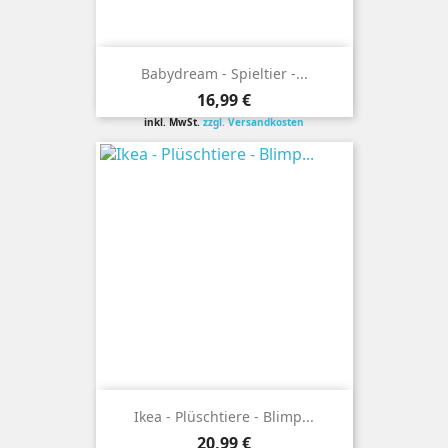
Babydream - Spieltier -...
Preis
16,99 €
inkl. MwSt.
zzgl. Versandkosten
Ikea - Plüschtiere - Blimp...
Preis
20,99 €