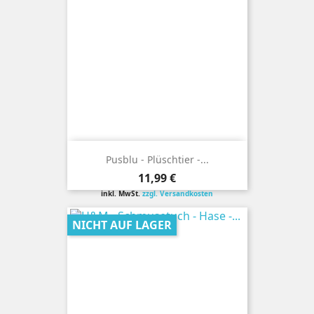
Pusblu - Plüschtier -...
Preis
11,99 €
inkl. MwSt.
zzgl. Versandkosten
NICHT AUF LAGER