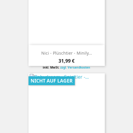
Nici - Plüschtier - Minily...
Preis
31,99 €
inkl. MwSt.
zzgl. Versandkosten
NICHT AUF LAGER