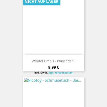
NICHT AUF LAGER
Windel GmbH - Plüschtier...
Preis
9,99 €
inkl. MwSt.
zzgl. Versandkosten