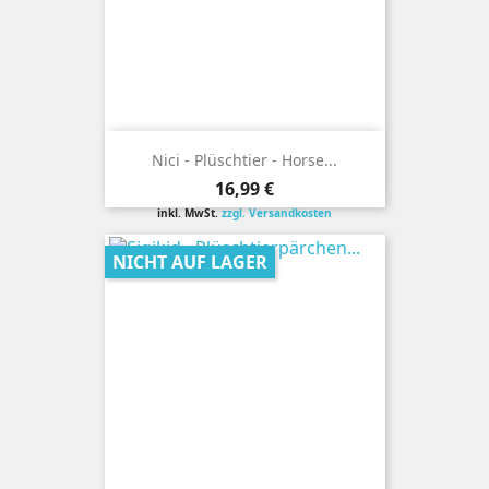
Nici - Plüschtier - Horse...
Preis
16,99 €
inkl. MwSt.
zzgl. Versandkosten
NICHT AUF LAGER