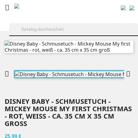



DISNEY BABY - SCHMUSETUCH -
MICKEY MOUSE MY FIRST CHRISTMAS
- ROT, WEISS - CA. 35 CM X 35 CM G
ROSS
25,99 €