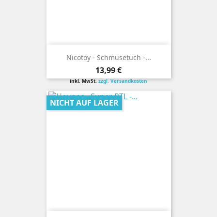
Nicotoy - Schmusetuch -...
Preis
13,99 €
inkl. MwSt.
zzgl. Versandkosten
NICHT AUF LAGER