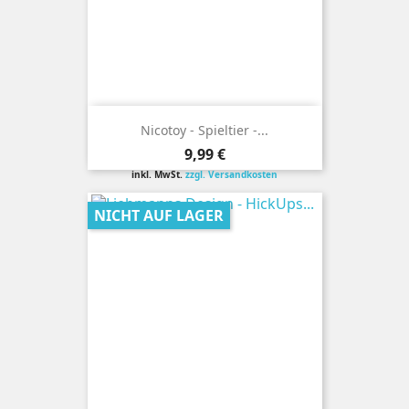
Nicotoy - Spieltier -...
Preis
9,99 €
inkl. MwSt.
zzgl. Versandkosten
NICHT AUF LAGER