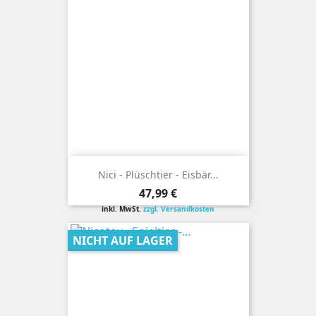
Nici - Plüschtier - Eisbär...
Preis
47,99 €
inkl. MwSt.
zzgl. Versandkosten
NICHT AUF LAGER