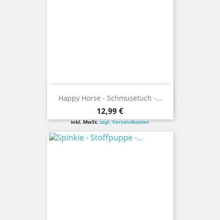
Happy Horse - Schmusetuch -...
Preis
12,99 €
inkl. MwSt.
zzgl. Versandkosten