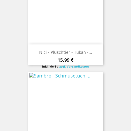
Nici - Plüschtier - Tukan -...
Preis
15,99 €
inkl. MwSt.
zzgl. Versandkosten