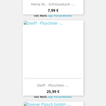
Hema NL - Schmusetuch -...
Preis
7,99 €
inkl. MwSt.
zzgl. Versandkosten
Steiff - Plüschtier -...
Preis
25,99 €
inkl. MwSt.
zzgl. Versandkosten