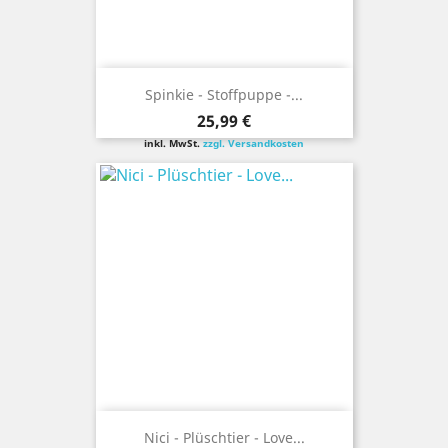
Spinkie - Stoffpuppe -...
Preis
25,99 €
inkl. MwSt.
zzgl. Versandkosten
Nici - Plüschtier - Love...