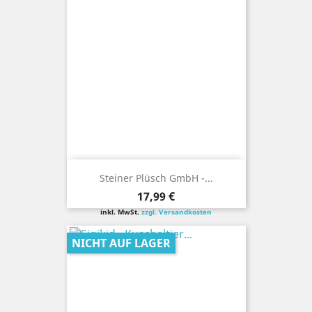
Steiner Plüsch GmbH -...
Preis
17,99 €
inkl. MwSt.
zzgl. Versandkosten
NICHT AUF LAGER