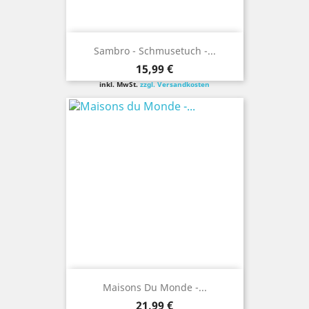
Sambro - Schmusetuch -...
Preis
15,99 €
inkl. MwSt.
zzgl. Versandkosten
Maisons Du Monde -...
Preis
21,99 €