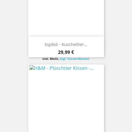
Sigikid - Kuscheltier...
Preis
29,99 €
inkl. MwSt.
zzgl. Versandkosten