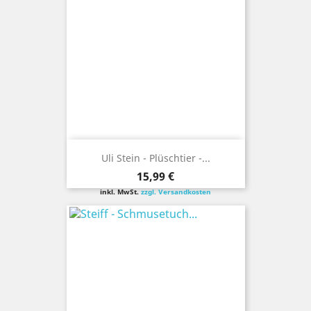
Uli Stein - Plüschtier -...
Preis
15,99 €
inkl. MwSt.
zzgl. Versandkosten