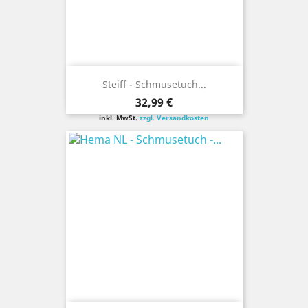
Steiff - Schmusetuch...
Preis
32,99 €
inkl. MwSt.
zzgl. Versandkosten